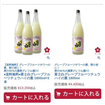
【送料無料】グレープフルーツサワーの
グレープフルーツサワーの素、割り材
素、割り材に！
に！
果汁44％の濃厚グレフル感!!!!
果汁44％の濃厚グレフル感!!!!
●送料無料●富士白グレープフル
富士白グレープフルーツチュウ
ーツチュウハイの素 1800ml×3
ハイの素 1800ml
本
販売価格
¥
4,400
税込
販売価格
¥
13,200
税込