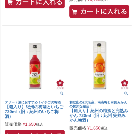
デザート酒におすすめ！イチゴの梅酒
和歌山の2大名産、南高梅と有田みかん
【箱入り】紀州の梅酒といちご
の贅沢な融合！
【箱入り】紀州の梅酒と完熟み
720ml（旧：紀州のいちご梅
かん 720ml（旧：紀州 完熟み
酒）
かん梅酒）
販売価格
¥
1,650
税込
販売価格
¥
1,650
税込