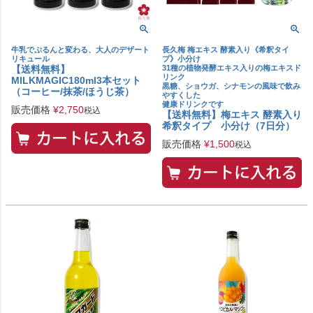
牛乳でぷるんと変わる、大人のデザート
長久梅 梅エキス 酵素入り《希釈タイ
リキュール
プ》小分け
【送料無料】
31種の植物発酵エキス入りの梅エキスド
リンク
MILKMAGIC180ml3本セット
黒糖、ショウガ、シナモンの風味で飲み
（コーヒー/抹茶/ほうじ茶）
やすくした
健康ドリンクです
販売価格
¥
2,750
税込
【送料無料】梅エキス 酵素入り
希釈タイプ 小分け（7日分）
販売価格
¥
1,500
税込