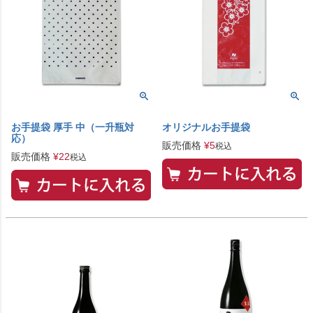
お手提袋 厚手 中（一升瓶対
オリジナルお手提袋
応）
販売価格
¥
5
税込
販売価格
¥
22
税込