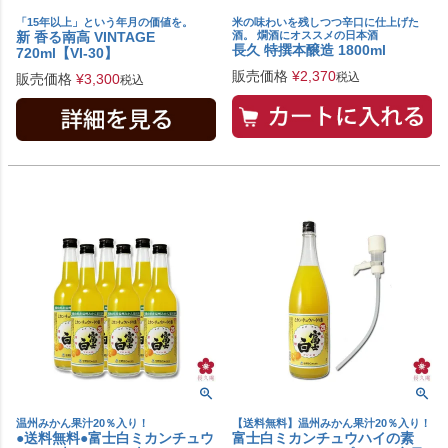
「15年以上」という年月の価値を。
米の味わいを残しつつ辛口に仕上げた
新 香る南高 VINTAGE
酒。 燗酒にオススメの日本酒
長久 特撰本醸造 1800ml
720ml【VI-30】
販売価格
¥
2,370
税込
販売価格
¥
3,300
税込
温州みかん果汁20％入り！
【送料無料】温州みかん果汁20％入り！
●送料無料●富士白ミカンチュウ
富士白ミカンチュウハイの素