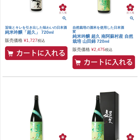
旨味とキレを引き出した味わいの日本酒
自然栽培の酒米を使用した日本酒
純米吟醸「超久」 720ml
変
純米吟醸 超久 南阿蘇村産 自然
販売価格
¥
1,727
税込
栽培 山田錦 720ml
販売価格
¥
2,475
税込