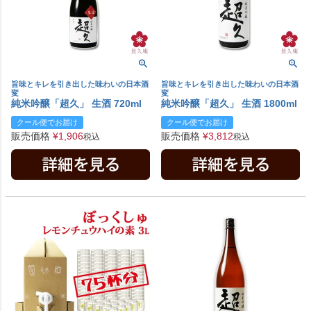
旨味とキレを引き出した味わいの日本酒
旨味とキレを引き出した味わいの日本酒
変
変
純米吟醸「超久」 生酒 720ml
純米吟醸「超久」 生酒 1800ml
クール便でお届け
クール便でお届け
販売価格
¥
1,906
販売価格
¥
3,812
税込
税込