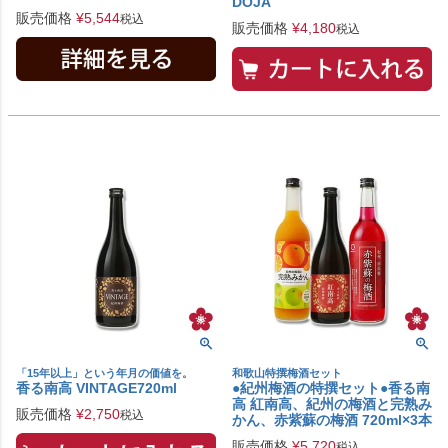
DOJA
販売価格
¥
5,544
税込
販売価格
¥
4,180
税込
「15年以上」という年月の価値を。
和歌山特撰梅酒セット
香る南高 VINTAGE720ml
●紀州梅酒の特撰セット●香る南
高 紅南高、紀州の梅酒と完熟み
販売価格
¥
2,750
税込
かん、赤紫蘇の梅酒 720ml×3本
販売価格
¥
5,720
税込