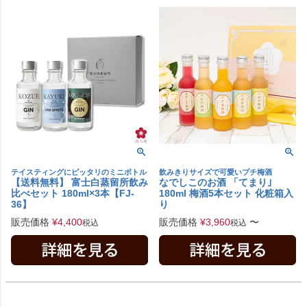
テイスティングにピッタリのミニボトル
飲みきりサイズで可愛いプチ梅酒
【送料無料】 富士白蒸留所飲み
なでしこのお酒 「てまり｣
比べセット 180ml×3本【FJ-
180ml 梅酒5本セット 化粧箱入
36】
り
販売価格
¥
4,400
販売価格
¥
3,960
〜
税込
税込