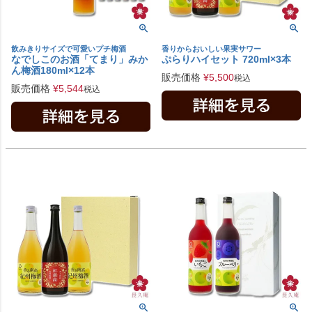
飲みきりサイズで可愛いプチ梅酒
香りからおいしい果実サワー
なでしこのお酒「てまり」みか
ぷらりハイセット 720ml×3本
ん梅酒180ml×12本
販売価格
¥
5,500
税込
販売価格
¥
5,544
税込