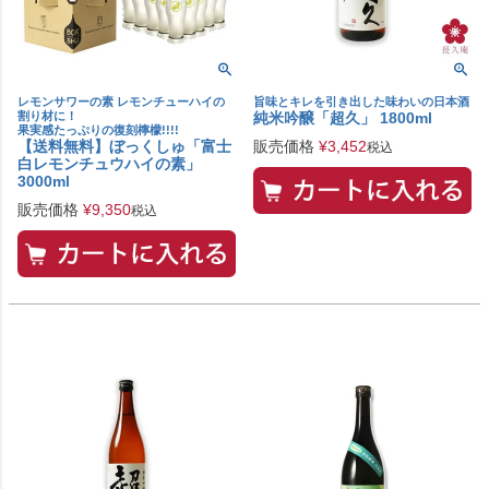
レモンサワーの素 レモンチューハイの
旨味とキレを引き出した味わいの日本酒
割り材に！
純米吟醸「超久」 1800ml
果実感たっぷりの復刻檸檬!!!!
【送料無料】ぼっくしゅ「富士
販売価格
¥
3,452
税込
白レモンチュウハイの素」
3000ml
販売価格
¥
9,350
税込