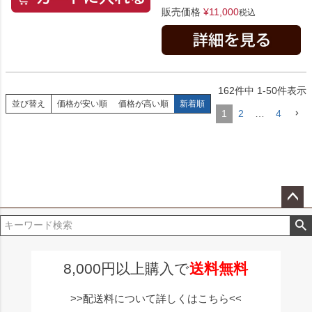
販売価格
¥
11,000
税込
162
件中
1
-
50
件表示
並び替え
価格が安い順
価格が高い順
新着順
1
2
…
4
ペー
ジト
ップ
へ
8,000円以上購入で
送料無料
>>配送料について詳しくはこちら<<