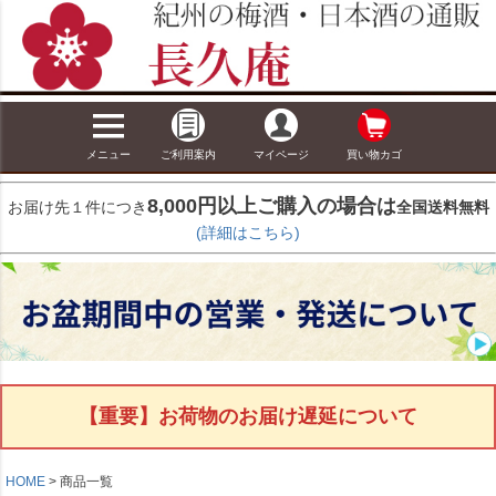
キーワード
メニュー
ご利用案内
マイページ
買い物カゴ
価格
〜
8,000円以上ご購入の場合は
お届け先１件につき
全国送料無料
在庫なし商品
(詳細はこちら)
在庫なし商品を表示しない
商品番号/JANコード
並び順
新着順
【重要】お荷物のお届け遅延について
登録順
価格が安い順
価格が高い順
HOME
商品一覧