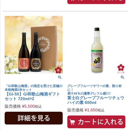
「GI和歌山梅酒」の指定を受けた至極の
グレープフルーツサワーの素、割り材
本格梅酒2本セット
に！
【GI-50】GI和歌山梅酒ギフト
果汁44％の濃厚グレフル感!!!!
富士白グレープフルーツチュウ
セット 720ml×2
ハイの素 600ml
販売価格
¥
5,500
税込
販売価格
¥
1,650
税込