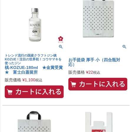
トレンド流行の国産クラフトジン槙
KOZUE！注目の世界初！コウヤマキを
お手提袋 厚手 小（四合瓶対
使ったジン
応）
槙‐KOZUE‐180ml ★金賞受賞
★ 富士白蒸留所
販売価格
¥
22
税込
販売価格
¥
1,100
税込