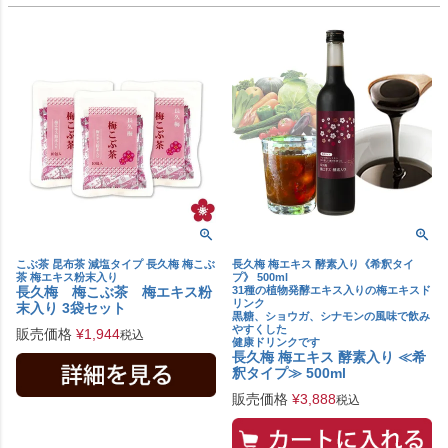
こぶ茶 昆布茶 減塩タイプ 長久梅 梅こぶ
長久梅 梅エキス 酵素入り《希釈タイ
茶 梅エキス粉末入り
プ》 500ml
長久梅 梅こぶ茶 梅エキス粉
31種の植物発酵エキス入りの梅エキスド
リンク
末入り 3袋セット
黒糖、ショウガ、シナモンの風味で飲み
やすくした
販売価格
¥
1,944
税込
健康ドリンクです
長久梅 梅エキス 酵素入り ≪希
釈タイプ≫ 500ml
販売価格
¥
3,888
税込