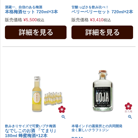
酒蔵一、自信のある梅酒
甘酸っぱさを飲み比べ！
本格梅酒セット 720ml×3本
ベリーベリーセット 720ml×2本
販売価格
¥
5,500
販売価格
¥
3,410
税込
税込
飲みきりサイズで可愛いプチ梅酒
本場インドの蒸留所との共同開発
なでしこのお酒 「てまり｣
全く新しいクラフトジン
180ml 蜂蜜梅酒×12本