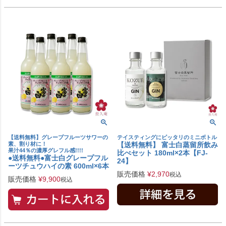
【送料無料】グレープフルーツサワーの
テイスティングにピッタリのミニボトル
素、割り材に！
【送料無料】 富士白蒸留所飲み
果汁44％の濃厚グレフル感!!!!
比べセット 180ml×2本【FJ-
●送料無料●富士白グレープフル
24】
ーツチュウハイの素 600ml×6本
販売価格
¥
2,970
税込
販売価格
¥
9,900
税込