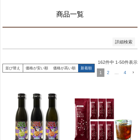
優先度順
レビュー順
商品一覧
キーワードヒット順
検索
詳細検索
162
件中
1
-
50
件表示
並び替え
価格が安い順
価格が高い順
新着順
1
2
…
4