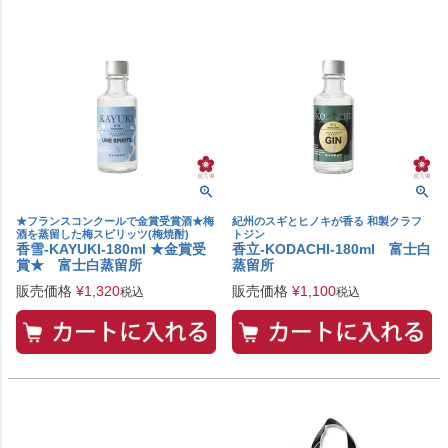
★フランスコンクールで金賞受賞酒★梅
紀州のスギとヒノキが香る 和製クラフ
酒を蒸留した梅スピリッツ(梅焼酎)
トジン
香雪-KAYUKI-180ml ★金賞受
香立-KODACHI-180ml 富士白
賞★ 富士白蒸留所
蒸留所
販売価格
¥
1,320
販売価格
¥
1,100
税込
税込