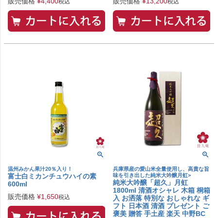
販売価格
¥
4,400
販売価格
¥
13,200
税込
税込
温州みかん果汁20％入り！
兵庫県産の愛山米全量使用し、高貴な旨
富士白ミカンチュウハイの素
味を引き出した純米大吟醸月虹>
純米大吟醸「超久」月虹
600ml
1800ml 清酒オシャレ 木箱 桐箱
販売価格
¥
1,650
税込
入 お洒落 特別な おしゃれな ギ
フト 日本酒 清酒 プレゼント ご
褒美 贈答 手土産 楽天 中野BC