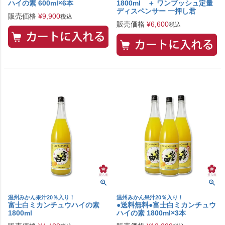
ハイの素 600ml×6本
1800ml ＋ ワンプッシュ定量
ディスペンサー 一押し君
販売価格
¥
9,900
税込
販売価格
¥
6,600
税込
温州みかん果汁20％入り！
温州みかん果汁20％入り！
富士白ミカンチュウハイの素
●送料無料●富士白ミカンチュウ
1800ml
ハイの素 1800ml×3本