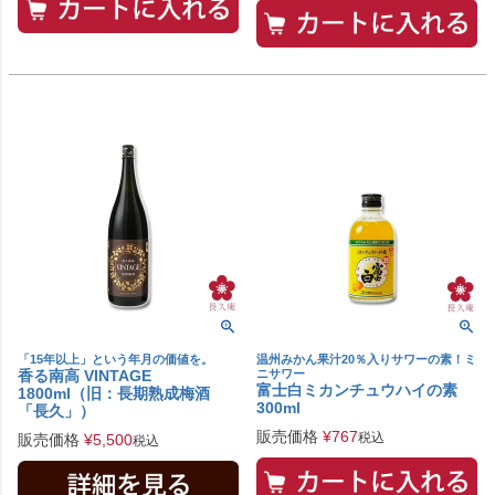
「15年以上」という年月の価値を。
温州みかん果汁20％入りサワーの素！ミ
香る南高 VINTAGE
ニサワー
富士白ミカンチュウハイの素
1800ml（旧：長期熟成梅酒
300ml
「長久」）
販売価格
¥
767
税込
販売価格
¥
5,500
税込