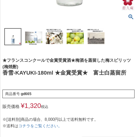
★フランスコンクールで金賞受賞酒★梅酒を蒸留した梅スピリッツ
(梅焼酎)
香雪-KAYUKI-180ml ★金賞受賞★ 富士白蒸留所
商品番号
gd665
¥
1,320
販売価格
税込
※[送料別]商品の場合、8,000円以上で送料無料です。
※送料は
コチラをご覧ください。