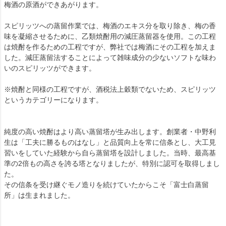
梅酒の原酒ができあがります。
スピリッツへの蒸留作業では、梅酒のエキス分を取り除き、梅の香
味を凝縮させるために、乙類焼酎用の減圧蒸留器を使用。この工程
は焼酎を作るための工程ですが、弊社では梅酒にその工程を加えま
した。減圧蒸留法することによって雑味成分の少ないソフトな味わ
いのスピリッツができます。
※焼酎と同様の工程ですが、酒税法上穀類でないため、スピリッツ
というカテゴリーになります。
純度の高い焼酎はより高い蒸留塔が生み出します。創業者・中野利
生は「工夫に勝るものはなし」と品質向上を常に信条とし、大工見
習いをしていた経験から自ら蒸留塔を設計しました。当時、最高基
準の2倍もの高さを誇る塔となりましたが、特別に認可を取得しまし
た。
その信条を受け継ぐモノ造りを続けていたからこそ「富士白蒸留
所」は生まれました。