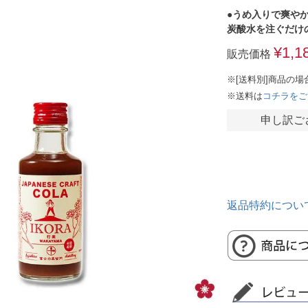
●うめ入りで爽や
炭酸水を注ぐだけ
¥
1,1
販売価格
※[送料別]商品の場
※送料は
コチラをご
申し訳ご
返品特約につい