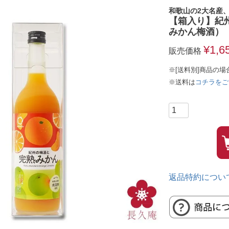
和歌山の2大名産
【箱入り】紀州
みかん梅酒）
¥
1,6
販売価格
※[送料別]商品の場
※送料は
コチラをご
返品特約につい