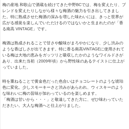
梅の産地 和歌山で酒蔵を続けてきた中野BCでは、梅を変えたり、ブ
レンドを変えたりしながら様々な梅酒の魅力を引き出してきまし
た。特に熟成させた梅酒の深みを増した味わいには、きっと世界が
広がる感覚を楽しんでいただけるのではないかと生まれたのが「香
る南高 VINTAGE」です。
梅酒は熟成されることで甘さや酸味がまろやかになり、少し渋みの
ような香ばしさが出てきます。特に香る南高VINTAGEに使用されて
いる梅は大地の恵みをガッツリと吸収したかのようなワイルドさが
あり、出来た当初（2009年頃）から野性味のあるテイストに仕上が
っていました。
時を重ねることで黄金色だった色合いはチョコレートのような琥珀
色に変化。少しスモーキーさと渋みがあらわれ、ウィスキーのよう
な味わいに梅の旨味が加わっているのを楽しめます。
「梅酒は甘いから・・・」と敬遠してきた方に、ぜひ味わっていた
だきたい。大人な梅酒へと仕上がりました。