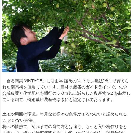
「香る南高 VINTAGE」には山本 譲氏の“キトサン農法”※1 で育てら
れた南高梅を使用しています。農林水産省のガイドラインで、化学
合成農薬と化学肥料を慣行の５０％以上減らした農産物※2 を栽培し
ている畑で、特別栽培農産物ほ場にも認定されております。
土地や周囲の環境、年月など様々な条件がそろわないと認められる
こ とのない農法。
梅への情熱で、それまでの育て方とは違う、もっと良い梅作りをと
の思いで、様々な研究機関や周囲の協力を受けながら、試行錯誤し