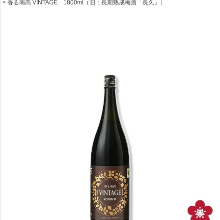
香る南高 VINTAGE 1800ml（旧：長期熟成梅酒「長久」）