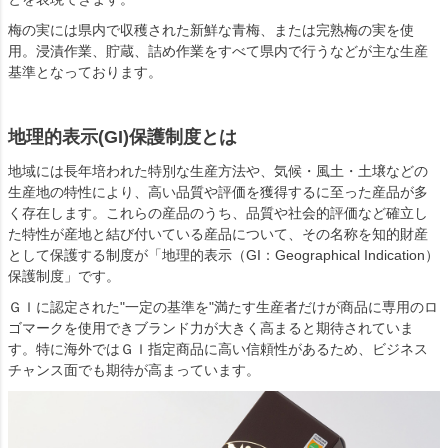
梅の実には県内で収穫された新鮮な青梅、または完熟梅の実を使
用。浸漬作業、貯蔵、詰め作業をすべて県内で行うなどが主な生産
基準となっております。
地理的表示(GI)保護制度とは
地域には長年培われた特別な生産方法や、気候・風土・土壌などの
生産地の特性により、高い品質や評価を獲得するに至った産品が多
く存在します。これらの産品のうち、品質や社会的評価など確立し
た特性が産地と結び付いている産品について、その名称を知的財産
として保護する制度が「地理的表示（GI：Geographical Indication）
保護制度」です。
ＧＩに認定された"一定の基準を"満たす生産者だけが商品に専用のロ
ゴマークを使用できブランド力が大きく高まると期待されていま
す。特に海外ではＧＩ指定商品に高い信頼性があるため、ビジネス
チャンス面でも期待が高まっています。