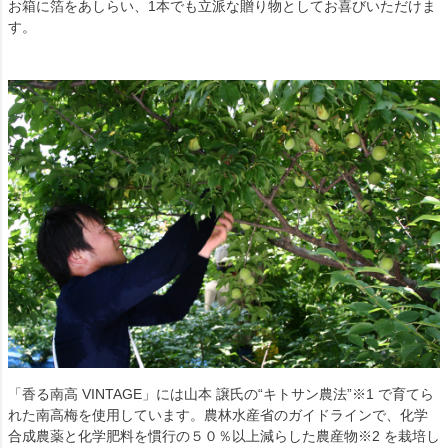
お箱に箔をあしらい、1本でも立派な贈り物としてお喜びいただけま
す。
「香る南高 VINTAGE」には山本 譲氏の“キトサン農法”※1 で育てら
れた南高梅を使用しています。農林水産省のガイドラインで、化学
合成農薬と化学肥料を慣行の５０％以上減らした農産物※2 を栽培し