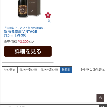
「15年以上」という年月の価値を。
新 香る南高 VINTAGE
720ml【VI-30】
販売価格
¥
3,300
税込
3
件中
1
-
3
件表示
並び替え
価格が安い順
価格が高い順
新着順
ペー