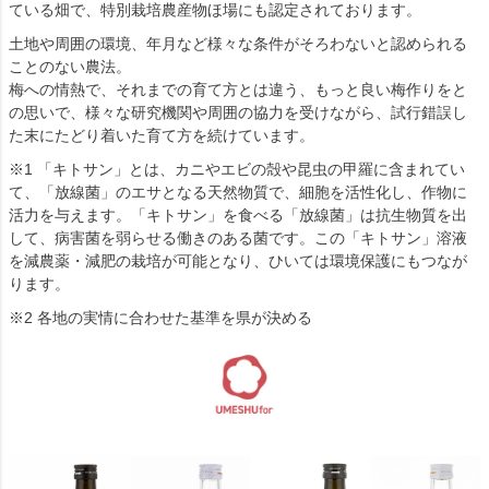
ている畑で、特別栽培農産物ほ場にも認定されております。
土地や周囲の環境、年月など様々な条件がそろわないと認められる
ことのない農法。
梅への情熱で、それまでの育て方とは違う、もっと良い梅作りをと
の思いで、様々な研究機関や周囲の協力を受けながら、試行錯誤し
た末にたどり着いた育て方を続けています。
※1 「キトサン」とは、カニやエビの殻や昆虫の甲羅に含まれてい
て、「放線菌」のエサとなる天然物質で、細胞を活性化し、作物に
活力を与えます。「キトサン」を食べる「放線菌」は抗生物質を出
して、病害菌を弱らせる働きのある菌です。この「キトサン」溶液
を減農薬・減肥の栽培が可能となり、ひいては環境保護にもつなが
ります。
※2 各地の実情に合わせた基準を県が決める