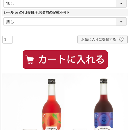
(
必
須
シール or のし[短冊形,お名前の記載不可]
)
(
必
須
)
お気に入りに登録する