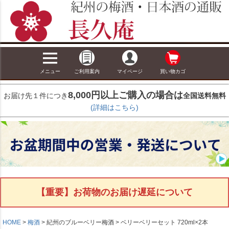
メニュー
ご利用案内
マイページ
買い物カゴ
8,000円以上ご購入の場合は
お届け先１件につき
全国送料無料
(詳細はこちら)
【重要】お荷物のお届け遅延について
HOME
梅酒
紀州のブルーベリー梅酒
ベリーベリーセット 720ml×2本