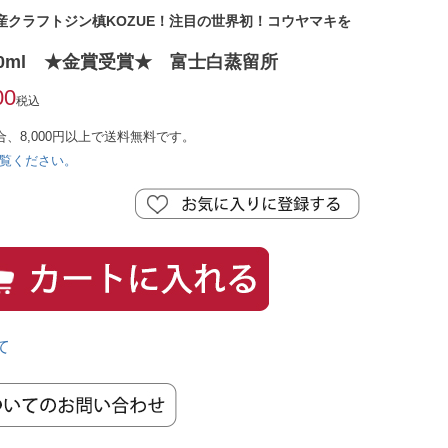
産クラフトジン槙KOZUE！注目の世界初！コウヤマキを
180ml ★金賞受賞★ 富士白蒸留所
00
税込
合、8,000円以上で送料無料です。
覧ください。
て