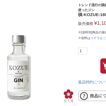
トレンド流行の国
使ったジン
槙‐KOZUE‐
¥
1,1
販売価格
※[送料別]商品の場
※送料は
コチラをご
返品特約につい