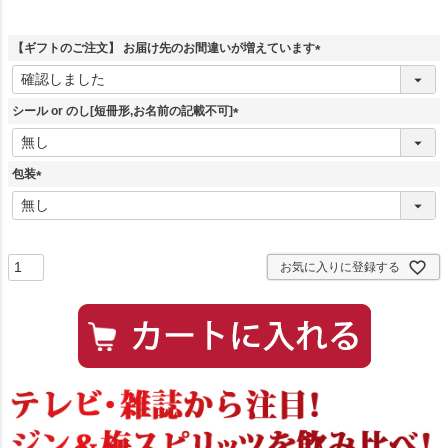
【ギフトのご注文】 お届け先のお間違いが増えています
(
必
須
シール or のし[短冊形,お名前の記載不可]
)
(
必
須
包装
)
(
必
須
)
お気に入りに登録する