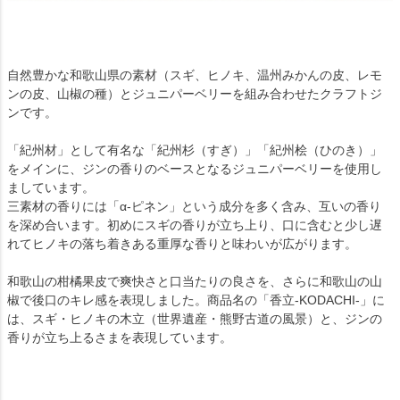
自然豊かな和歌山県の素材（スギ、ヒノキ、温州みかんの皮、レモ
ンの皮、山椒の種）とジュニパーベリーを組み合わせたクラフトジ
ンです。
「紀州材」として有名な「紀州杉（すぎ）」「紀州桧（ひのき）」
をメインに、ジンの香りのベースとなるジュニパーベリーを使用し
ましています。
三素材の香りには「α-ピネン」という成分を多く含み、互いの香り
を深め合います。初めにスギの香りが立ち上り、口に含むと少し遅
れてヒノキの落ち着きある重厚な香りと味わいが広がります。
和歌山の柑橘果皮で爽快さと口当たりの良さを、さらに和歌山の山
椒で後口のキレ感を表現しました。商品名の「香立-KODACHI-」に
は、スギ・ヒノキの木立（世界遺産・熊野古道の風景）と、ジンの
香りが立ち上るさまを表現しています。