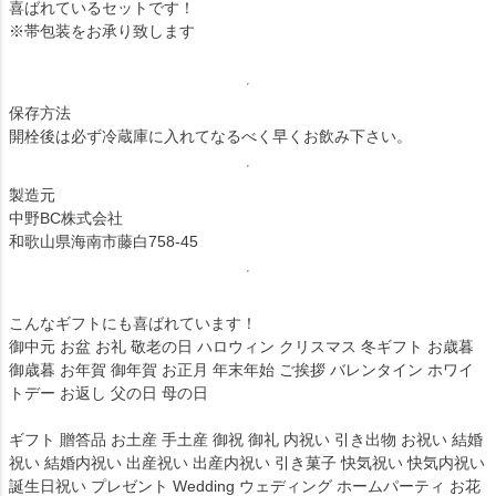
喜ばれているセットです！
※帯包装をお承り致します
保存方法
開栓後は必ず冷蔵庫に入れてなるべく早くお飲み下さい。
製造元
中野BC株式会社
和歌山県海南市藤白758-45
こんなギフトにも喜ばれています！
御中元 お盆 お礼 敬老の日 ハロウィン クリスマス 冬ギフト お歳暮
御歳暮 お年賀 御年賀 お正月 年末年始 ご挨拶 バレンタイン ホワイ
トデー お返し 父の日 母の日
ギフト 贈答品 お土産 手土産 御祝 御礼 内祝い 引き出物 お祝い 結婚
祝い 結婚内祝い 出産祝い 出産内祝い 引き菓子 快気祝い 快気内祝い
誕生日祝い プレゼント Wedding ウェディング ホームパーティ お花