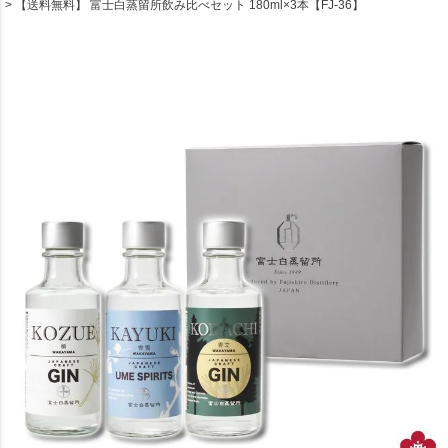
【送料無料】 富士白蒸留所飲み比べセット 180ml×3本【FJ-36】