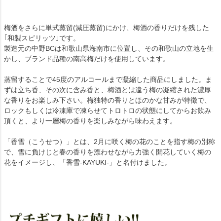
梅酒をさらに単式蒸留(減圧蒸留)にかけ、梅酒の香りだけを残した
｢和製スピリッツ｣です。
製造元の中野BCは和歌山県海南市に位置し、その和歌山の立地を生
かし、ブランド品種の南高梅だけを使用しています。
蒸留することで45度のアルコールまで凝縮した商品にしました。ま
ずは立ち香、その次に含み香と、梅酒とは違う梅の凝縮された濃厚
な香りをお楽しみ下さい。梅独特の香りとほのかな甘みが特徴で、
ロックもしくは冷凍庫で凍らせてトロトロの状態にしてからお飲み
頂くと、より一層梅の香りを楽しみながら味わえます。
「香雪（こうせつ）」とは、2月に咲く梅の花のことを指す梅の別称
で、雪に負けじと春の香りを漂わせながら力強く開花していく梅の
花をイメージし、「香雪-KAYUKI-」と名付けました。