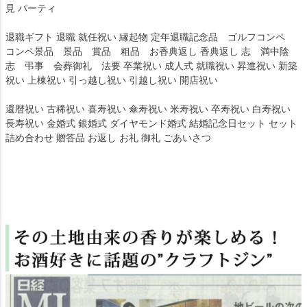
見 パーティ
退職ギフト 退職 就任祝い 縁起物 定年退職記念品 ゴルフコンペ
コンペ景品 景品 賞品 粗品 お香典返し 香典返し 志 満中陰
志 弔事 会葬御礼 法要 卒業祝い 成人式 就職祝い 昇進祝い 新築
祝い 上棟祝い 引っ越し祝い 引越し祝い 開店祝い
還暦祝い 古稀祝い 喜寿祝い 傘寿祝い 米寿祝い 卒寿祝い 白寿祝い
長寿祝い 金婚式 銀婚式 ダイヤモンド婚式 結婚記念日セット セット
詰め合わせ 贈答品 お返し お礼 御礼 ごあいさつ