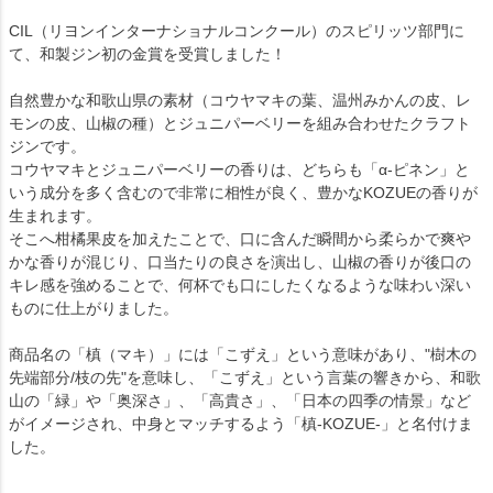
CIL（リヨンインターナショナルコンクール）のスピリッツ部門に
て、和製ジン初の金賞を受賞しました！
自然豊かな和歌山県の素材（コウヤマキの葉、温州みかんの皮、レ
モンの皮、山椒の種）とジュニパーベリーを組み合わせたクラフト
ジンです。
コウヤマキとジュニパーベリーの香りは、どちらも「α-ピネン」と
いう成分を多く含むので非常に相性が良く、豊かなKOZUEの香りが
生まれます。
そこへ柑橘果皮を加えたことで、口に含んだ瞬間から柔らかで爽や
かな香りが混じり、口当たりの良さを演出し、山椒の香りが後口の
キレ感を強めることで、何杯でも口にしたくなるような味わい深い
ものに仕上がりました。
商品名の「槙（マキ）」には「こずえ」という意味があり、"樹木の
先端部分/枝の先"を意味し、「こずえ」という言葉の響きから、和歌
山の「緑」や「奥深さ」、「高貴さ」、「日本の四季の情景」など
がイメージされ、中身とマッチするよう「槙-KOZUE-」と名付けま
した。