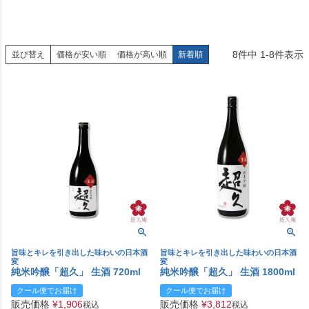
8
件中
1
-
8
件表示
並び替え
価格が安い順
価格が高い順
新着順
旨味とキレを引き出した味わいの日本酒
旨味とキレを引き出した味わいの日本酒
変
変
純米吟醸「超久」 生酒 720ml
純米吟醸「超久」 生酒 1800ml
クール便でお届け
クール便でお届け
販売価格
¥
1,906
販売価格
¥
3,812
税込
税込