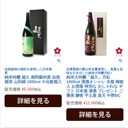
自然栽培の酒米を使用した日本酒
兵庫県産の愛山米全量使用し、高貴な旨
変
味を引き出した純米大吟醸月虹>
純米吟醸 超久 南阿蘇村産 自然
純米大吟醸「超久」月虹
栽培 山田錦 1800ml ※化粧箱入
1800ml 清酒オシャレ 木箱 桐箱
入 お洒落 特別な おしゃれな ギ
販売価格
¥
5,500
税込
フト 日本酒 清酒 プレゼント ご
褒美 贈答 手土産 楽天 中野BC
販売価格
¥
11,000
税込