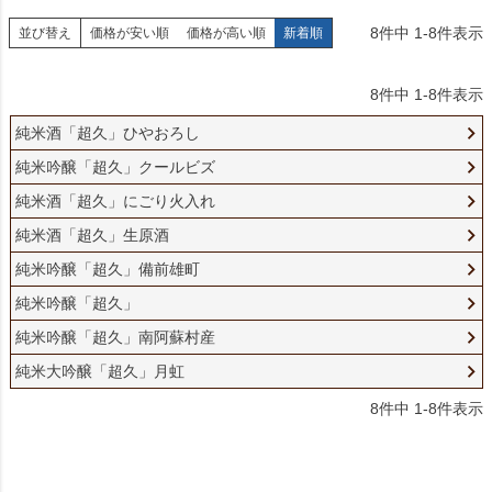
8
件中
1
-
8
件表示
並び替え
価格が安い順
価格が高い順
新着順
8
件中
1
-
8
件表示
純米酒「超久」ひやおろし
純米吟醸「超久」クールビズ
純米酒「超久」にごり火入れ
純米酒「超久」生原酒
純米吟醸「超久」備前雄町
純米吟醸「超久」
純米吟醸「超久」南阿蘇村産
純米大吟醸「超久」月虹
8
件中
1
-
8
件表示