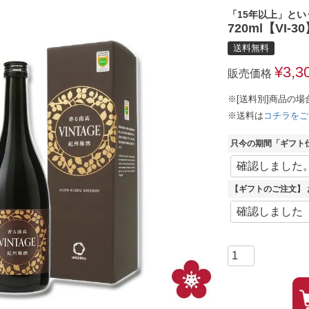
「15年以上」と
720ml【VI-3
送料無料
¥
3,3
販売価格
※[送料別]商品の場
※送料は
コチラをご
只今の期間「ギフト
【ギフトのご注文】