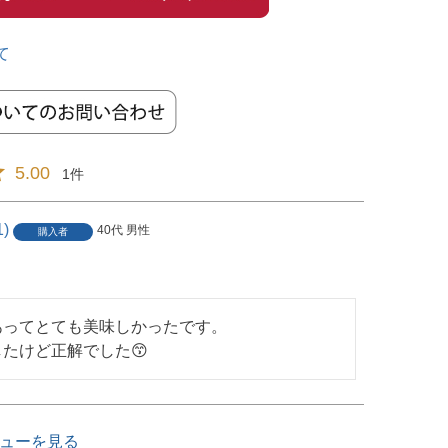
て
5.00
1
1
40代
男性
購入者
ってとても美味しかったです。

たけど正解でした😙
ューを見る