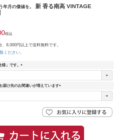
新 香る南高 VINTAGE
いう年月の価値を。
0】
00
税込
合、8,000円以上で送料無料です。
覧ください。
仕様」です。
(
必
須
 お届け先のお間違いが増えています
)
(
必
須
)