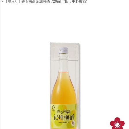
【箱入り】香る南高 紀州梅酒 720ml （旧：中野梅酒）