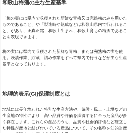
和歌山梅酒の主な生産基準
「梅の実には県内で収穫された新鮮な青梅又は完熟梅のみを用いた
ものであること」や「製造時や熟成などは和歌山県内で行われるこ
と」があり、正真正銘、和歌山生まれ、和歌山育ちの梅酒であるこ
とを表現できます。
梅の実には県内で収穫された新鮮な青梅、または完熟梅の実を使
用。浸漬作業、貯蔵、詰め作業をすべて県内で行うなどが主な生産
基準となっております。
地理的表示(GI)保護制度とは
地域には長年培われた特別な生産方法や、気候・風土・土壌などの
生産地の特性により、高い品質や評価を獲得するに至った産品が多
く存在します。これらの産品のうち、品質や社会的評価など確立し
た特性が産地と結び付いている産品について、その名称を知的財産