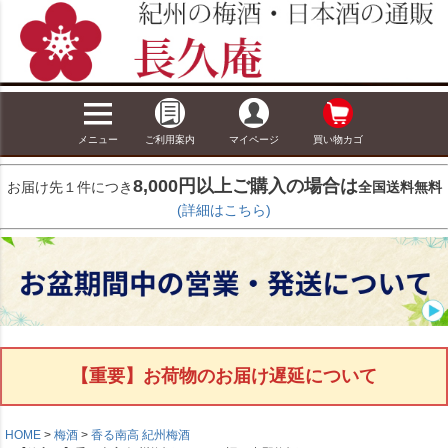
メニュー
ご利用案内
マイページ
買い物カゴ
8,000円以上ご購入の場合は
お届け先１件につき
全国送料無料
(詳細はこちら)
【重要】お荷物のお届け遅延について
HOME
梅酒
香る南高 紀州梅酒