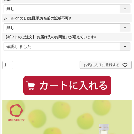
(
必
須
シール or のし[短冊形,お名前の記載不可]
)
(
必
須
【ギフトのご注文】 お届け先のお間違いが増えています
)
(
必
須
)
お気に入りに登録する