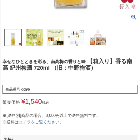
【箱入り】香る南
幸せなひとときを彩る、南高梅の香りと味
高 紀州梅酒 720ml （旧：中野梅酒）
商品番号
gd96
¥
1,540
販売価格
税込
※[送料別]商品の場合、8,000円以上で送料無料です。
※送料は
コチラをご覧ください。
包装