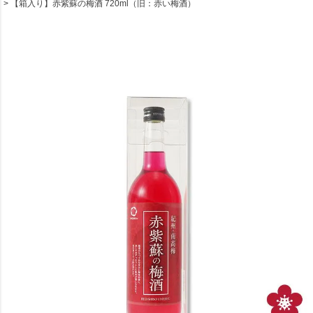
【箱入り】赤紫蘇の梅酒 720ml（旧：赤い梅酒）