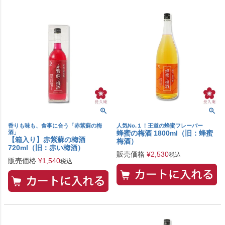
香りも味も、食事に合う「赤紫蘇の梅
人気No.１！王道の蜂蜜フレーバー
酒」
蜂蜜の梅酒 1800ml（旧：蜂蜜
【箱入り】赤紫蘇の梅酒
梅酒）
720ml（旧：赤い梅酒）
販売価格
¥
2,530
税込
販売価格
¥
1,540
税込