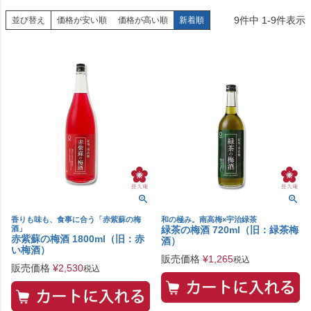
9
件中
1
-
9
件表示
並び替え
価格が安い順
価格が高い順
新着順
香りも味も、食事に合う「赤紫蘇の梅
和の極み。南高梅×宇治緑茶
酒」
緑茶の梅酒 720ml（旧：緑茶梅
赤紫蘇の梅酒 1800ml（旧：赤
酒）
い梅酒）
販売価格
¥
1,265
税込
販売価格
¥
2,530
税込