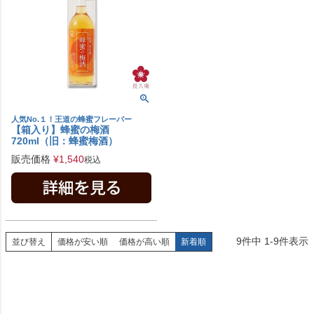
人気No.１！王道の蜂蜜フレーバー
【箱入り】蜂蜜の梅酒
720ml（旧：蜂蜜梅酒）
販売価格
¥
1,540
税込
9
件中
1
-
9
件表示
並び替え
価格が安い順
価格が高い順
新着順