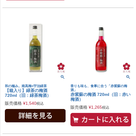
和の極み。南高梅×宇治緑茶
香りも味も、食事に合う「赤紫蘇の梅
【箱入り】緑茶の梅酒
酒」
赤紫蘇の梅酒 720ml（旧：赤い
720ml（旧：緑茶梅酒）
梅酒）
販売価格
¥
1,540
税込
販売価格
¥
1,265
税込