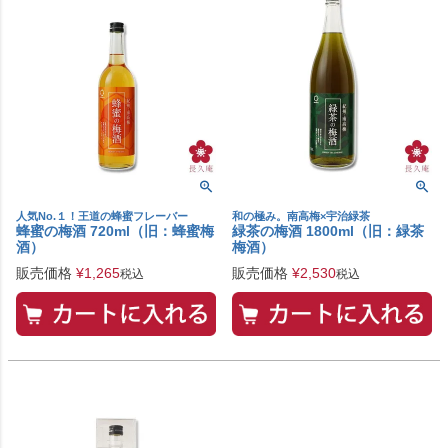
人気No.１！王道の蜂蜜フレーバー
和の極み。南高梅×宇治緑茶
蜂蜜の梅酒 720ml（旧：蜂蜜梅
緑茶の梅酒 1800ml（旧：緑茶
酒）
梅酒）
販売価格
¥
1,265
販売価格
¥
2,530
税込
税込