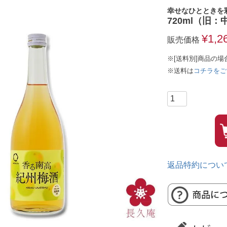
幸せなひとときを
720ml（旧
¥
1,2
販売価格
※[送料別]商品の場
※送料は
コチラをご
返品特約につい