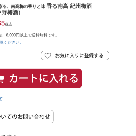
香る南高 紀州梅酒
彩る、南高梅の香りと味
：中野梅酒）
65
税込
合、8,000円以上で送料無料です。
覧ください。
て