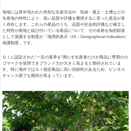
地域には長年培われた特別な生産方法や、気候・風土・土壌などの
生産地の特性により、高い品質や評価を獲得するに至った産品が多
く存在します。これらの産品のうち、品質や社会的評価など確立し
た特性が産地と結び付いている産品について、その名称を知的財産
として保護する制度が「地理的表示（GI：Geographical Indication）
保護制度」です。
ＧＩに認定された"一定の基準を"満たす生産者だけが商品に専用のロ
ゴマークを使用できブランド力が大きく高まると期待されていま
す。特に海外ではＧＩ指定商品に高い信頼性があるため、ビジネス
チャンス面でも期待が高まっています。