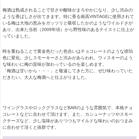
梅酒は熟成されることで甘さや酸味がまろやかになり、少し渋みの
ような香ばしさが出てきます。特に香る南高VINTAGEに使用されて
いる梅は大地の恵みをガッツリと吸収したかのようなワイルドさが
あり、出来た当初（2009年頃）から野性味のあるテイストに仕上が
っていました。
時を重ねることで黄金色だった色合いはチョコレートのような琥珀
色に変化。少しスモーキーさと渋みがあらわれ、ウィスキーのよう
な味わいに梅の旨味が加わっているのを楽しめます。
「梅酒は甘いから・・・」と敬遠してきた方に、ぜひ味わっていた
だきたい。大人な梅酒へと仕上がりました。
ワイングラスやロックグラスなどBARのような雰囲気で、本格チョ
コレートなどに合わせて頂けます。また、カシューナッツやスモー
クチーズなど、少し塩味がありつつもマイルドな味わいのおつまみ
に合わせて頂くと抜群です。