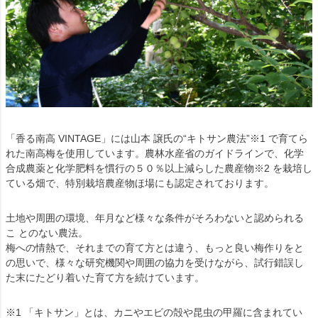
「香る南高 VINTAGE」には山本 譲氏の“キトサン農法”※1 で育てら
れた南高梅を使用しています。農林水産省のガイドラインで、化学
合成農薬と化学肥料を慣行の５０％以上減らした農産物※2 を栽培し
ている畑で、特別栽培農産物ほ場にも認定されております。
土地や周囲の環境、年月など様々な条件がそろわないと認められる
こ とのない農法。
梅への情熱で、それまでの育て方とは違う、もっと良い梅作りをと
の思いで、様々な研究機関や周囲の協力を受けながら、試行錯誤し
た末にたどり着いた育て方を続けています。
※1 「キトサン」とは、カニやエビの殻や昆虫の甲羅に含まれてい