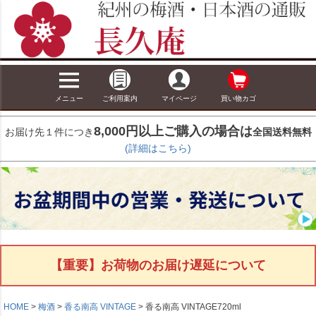
メニュー
ご利用案内
マイページ
買い物カゴ
8,000円以上ご購入の場合は
お届け先１件につき
全国送料無料
(詳細はこちら)
【重要】お荷物のお届け遅延について
HOME
梅酒
香る南高 VINTAGE
香る南高 VINTAGE720ml