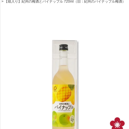
【箱入り】紀州の梅酒とパイナップル 720ml（旧：紀州のパイナップル梅酒）