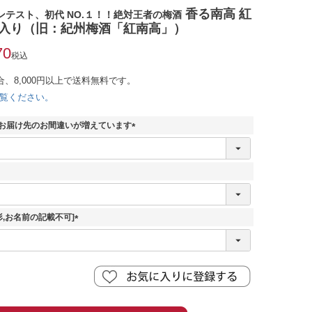
香る南高 紅
テスト、初代 NO.１！！絶対王者の梅酒
l 箱入り（旧：紀州梅酒「紅南高」）
70
税込
合、8,000円以上で送料無料です。
覧ください。
 お届け先のお間違いが増えています
(
必
須
)
冊形,お名前の記載不可]
(
必
須
)