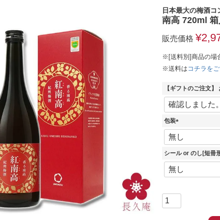
日本最大の梅酒コン
南高 720m
¥
2,9
販売価格
※[送料別]商品の場
※送料は
コチラをご
【ギフトのご注文】
包装
(
必
須
シール or のし[短
)