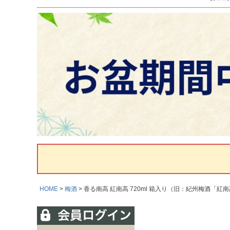
HOME
梅酒
香る南高 紅南高 720ml 箱入り（旧：紀州梅酒「紅