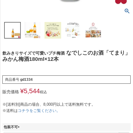
なでしこのお酒「てまり」
飲みきりサイズで可愛いプチ梅酒
みかん梅酒180ml×12本
商品番号
gd1334
¥
5,544
販売価格
税込
※[送料別]商品の場合、8,000円以上で送料無料です。
※送料は
コチラをご覧ください。
包装不可