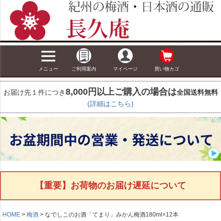
メニュー
ご利用案内
マイページ
買い物カゴ
8,000円以上ご購入の場合は
お届け先１件につき
全国送料無料
(詳細はこちら)
【重要】お荷物のお届け遅延について
HOME
梅酒
なでしこのお酒「てまり」みかん梅酒180ml×12本