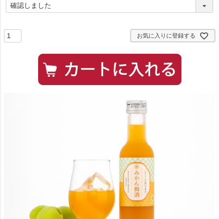
(
必
須
)
お気に入りに登録する