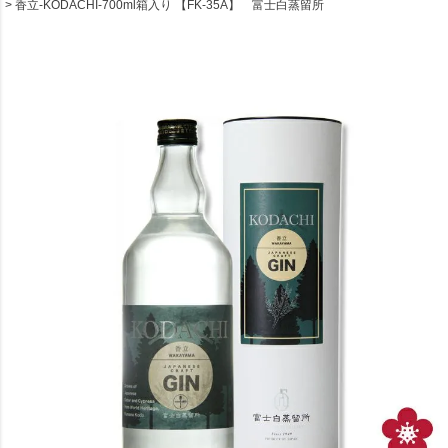
香立-KODACHI-700ml箱入り 【FK-35A】 富士白蒸留所