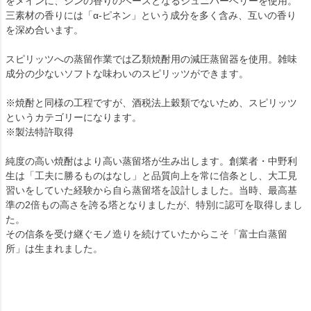
をメインに、ジンの香りのベースとなるジュニパーベリーを使用。
三素材の香りには「α-ピネン」という成分を多く含み、互いの香り
を深め合います。
スピリッツへの蒸留作業では乙類焼酎用の減圧蒸留器を使用。雑味
成分の少ないソフトな味わいのスピリッツができます。
※焼酎と同様の工程ですが、酒税法上穀類でないため、スピリッツ
というカテゴリーになります。
※製法特許取得
純度の高い焼酎はより高い蒸留塔が生み出します。創業者・中野利
生は「工夫に勝るものはなし」と品質向上を常に信条とし、大工見
習いをしていた経験から自ら蒸留塔を設計しました。当時、最高基
準の2倍もの高さを誇る塔となりましたが、特別に認可を取得しまし
た。
その信条を受け継ぐモノ造りを続けていたからこそ「富士白蒸留
所」は生まれました。