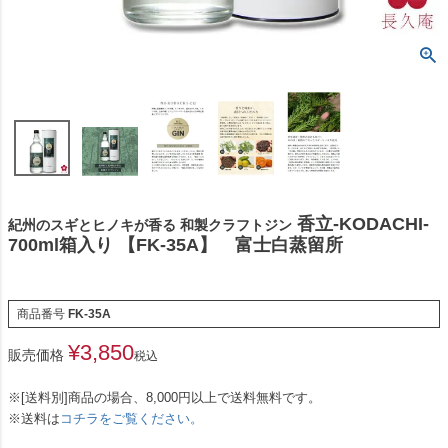
香立-KODACHI-
紀州のスギとヒノキが香る 和製クラフトジン
700ml箱入り 【FK-35A】 富士白蒸留所
商品番号
FK-35A
¥
3,850
販売価格
税込
※[送料別]商品の場合、8,000円以上で送料無料です。
※送料は
コチラをご覧ください。