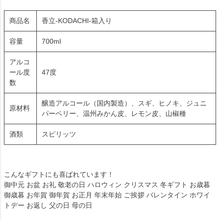
商品名
香立-KODACHI-箱入り
容量
700ml
アルコ
ール度
47度
数
醸造アルコール（国内製造）、スギ、ヒノキ、ジュニ
原材料
パーベリー、温州みかん皮、レモン皮、山椒種
酒類
スピリッツ
こんなギフトにも喜ばれています！
御中元 お盆 お礼 敬老の日 ハロウィン クリスマス 冬ギフト お歳暮
御歳暮 お年賀 御年賀 お正月 年末年始 ご挨拶 バレンタイン ホワイ
トデー お返し 父の日 母の日