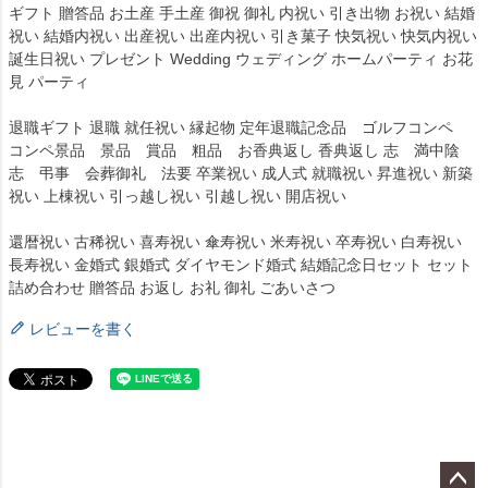
ギフト 贈答品 お土産 手土産 御祝 御礼 内祝い 引き出物 お祝い 結婚
祝い 結婚内祝い 出産祝い 出産内祝い 引き菓子 快気祝い 快気内祝い
誕生日祝い プレゼント Wedding ウェディング ホームパーティ お花
見 パーティ
退職ギフト 退職 就任祝い 縁起物 定年退職記念品 ゴルフコンペ
コンペ景品 景品 賞品 粗品 お香典返し 香典返し 志 満中陰
志 弔事 会葬御礼 法要 卒業祝い 成人式 就職祝い 昇進祝い 新築
祝い 上棟祝い 引っ越し祝い 引越し祝い 開店祝い
還暦祝い 古稀祝い 喜寿祝い 傘寿祝い 米寿祝い 卒寿祝い 白寿祝い
長寿祝い 金婚式 銀婚式 ダイヤモンド婚式 結婚記念日セット セット
詰め合わせ 贈答品 お返し お礼 御礼 ごあいさつ
レビューを書く