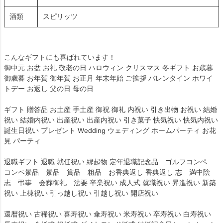
酒類
スピリッツ
こんなギフトにも喜ばれています！
御中元 お盆 お礼 敬老の日 ハロウィン クリスマス 冬ギフト お歳暮
御歳暮 お年賀 御年賀 お正月 年末年始 ご挨拶 バレンタイン ホワイ
トデー お返し 父の日 母の日
ギフト 贈答品 お土産 手土産 御祝 御礼 内祝い 引き出物 お祝い 結婚
祝い 結婚内祝い 出産祝い 出産内祝い 引き菓子 快気祝い 快気内祝い
誕生日祝い プレゼント Wedding ウェディング ホームパーティ お花
見 パーティ
退職ギフト 退職 就任祝い 縁起物 定年退職記念品 ゴルフコンペ
コンペ景品 景品 賞品 粗品 お香典返し 香典返し 志 満中陰
志 弔事 会葬御礼 法要 卒業祝い 成人式 就職祝い 昇進祝い 新築
祝い 上棟祝い 引っ越し祝い 引越し祝い 開店祝い
還暦祝い 古稀祝い 喜寿祝い 傘寿祝い 米寿祝い 卒寿祝い 白寿祝い