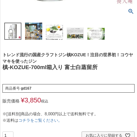
トレンド流行の国産クラフトジン槙KOZUE！注目の世界初！コウヤ
マキを使ったジン
槙‐KOZUE‐700ml箱入り 富士白蒸留所
商品番号
gd167
¥
3,850
販売価格
税込
※[送料別]商品の場合、8,000円以上で送料無料です。
※送料は
コチラをご覧ください。
お気に入りに登録する