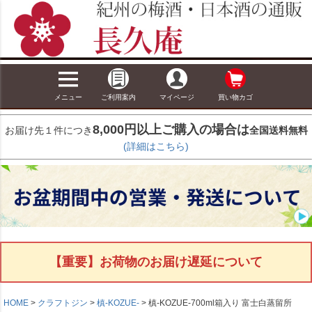
メニュー
ご利用案内
マイページ
買い物カゴ
8,000円以上ご購入の場合は
お届け先１件につき
全国送料無料
(詳細はこちら)
【重要】お荷物のお届け遅延について
HOME
クラフトジン
槙-KOZUE-
槙‐KOZUE‐700ml箱入り 富士白蒸留所