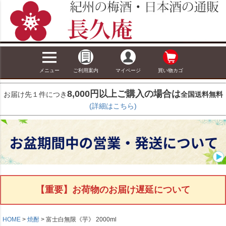
メニュー
ご利用案内
マイページ
買い物カゴ
8,000円以上ご購入の場合は
お届け先１件につき
全国送料無料
(詳細はこちら)
【重要】お荷物のお届け遅延について
HOME
焼酎
富士白無限《芋》 2000ml