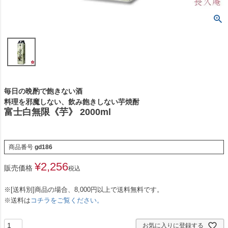
毎日の晩酌で飽きない酒
料理を邪魔しない、飲み飽きしない芋焼酎
富士白無限《芋》 2000ml
商品番号
gd186
¥
2,256
販売価格
税込
※[送料別]商品の場合、8,000円以上で送料無料です。
※送料は
コチラをご覧ください。
お気に入りに登録する