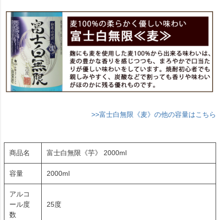
>>富士白無限《麦》の他の容量はこちら
商品名
富士白無限《芋》 2000ml
容量
2000ml
アルコ
ール度
25度
数