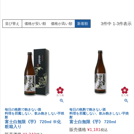
3
件中
1
-
3
件表示
並び替え
価格が安い順
価格が高い順
新着順
毎日の晩酌で飽きない酒
毎日の晩酌で飽きない酒
料理を邪魔しない、飲み飽きしない芋焼
料理を邪魔しない、飲み飽きしない芋焼
酎
酎
富士白無限《芋》 720ml ※化
富士白無限《芋》 720ml
粧箱入り
販売価格
¥
1,181
税込