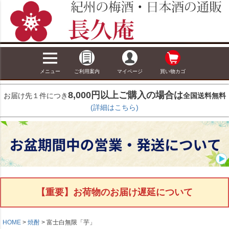
メニュー
ご利用案内
マイページ
買い物カゴ
8,000円以上ご購入の場合は
お届け先１件につき
全国送料無料
(詳細はこちら)
【重要】お荷物のお届け遅延について
HOME
焼酎
富士白無限「芋」