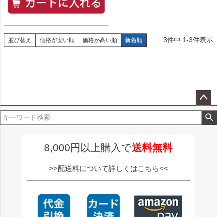
3
件中
1
-
3
件表示
並び替え
価格が安い順
価格が高い順
新着順
ペー
ジト
ップ
へ
8,000円以上購入で
送料無料
>>配送料について詳しくはこちら<<