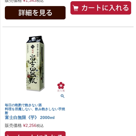
販売価格
¥
1,343
税込
毎日の晩酌で飽きない酒
料理を邪魔しない、飲み飽きしない芋焼
酎
富士白無限《芋》 2000ml
販売価格
¥
2,256
税込