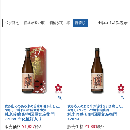
4
件中
1
-
4
件表示
並び替え
価格が安い順
価格が高い順
新着順
飲み応えのある米の旨味を引き出した、
飲み応えのある米の旨味を引き出した、
やさしい味わいの純米吟醸酒
やさしい味わいの純米吟醸酒
純米吟醸 紀伊国屋文左衛門
純米吟醸 紀伊国屋文左衛門
720ml ※化粧箱入り
720ml
販売価格
¥
1,827
販売価格
¥
1,691
税込
税込