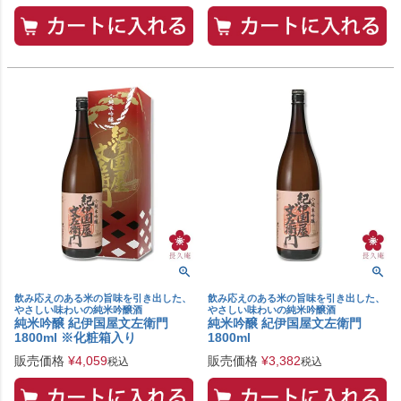
飲み応えのある米の旨味を引き出した、
飲み応えのある米の旨味を引き出した、
やさしい味わいの純米吟醸酒
やさしい味わいの純米吟醸酒
純米吟醸 紀伊国屋文左衛門
純米吟醸 紀伊国屋文左衛門
1800ml ※化粧箱入り
1800ml
販売価格
¥
4,059
販売価格
¥
3,382
税込
税込