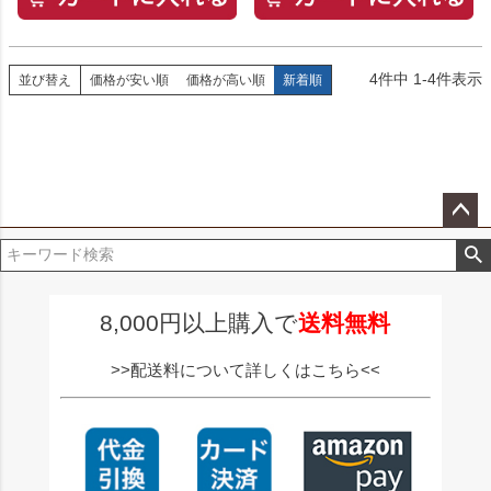
4
件中
1
-
4
件表示
並び替え
価格が安い順
価格が高い順
新着順
ペー
ジト
ップ
へ
8,000円以上購入で
送料無料
>>配送料について詳しくはこちら<<