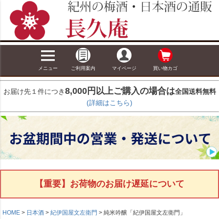
メニュー
ご利用案内
マイページ
買い物カゴ
8,000円以上ご購入の場合は
お届け先１件につき
全国送料無料
(詳細はこちら)
【重要】お荷物のお届け遅延について
HOME
日本酒
紀伊国屋文左衛門
純米吟醸「紀伊国屋文左衛門」