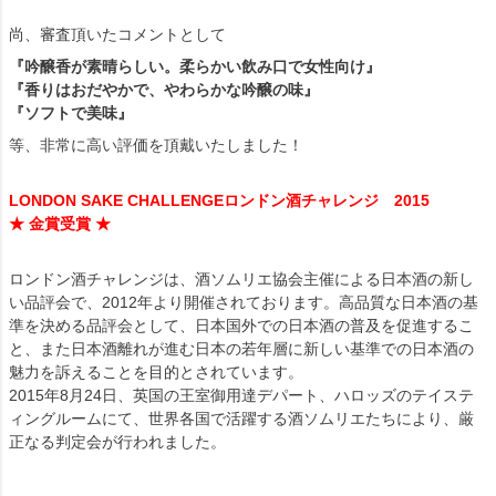
尚、審査頂いたコメントとして
『吟醸香が素晴らしい。柔らかい飲み口で女性向け』
『香りはおだやかで、やわらかな吟醸の味』
『ソフトで美味』
等、非常に高い評価を頂戴いたしました！
LONDON SAKE CHALLENGEロンドン酒チャレンジ 2015
★ 金賞受賞 ★
ロンドン酒チャレンジは、酒ソムリエ協会主催による日本酒の新し
い品評会で、2012年より開催されております。高品質な日本酒の基
準を決める品評会として、日本国外での日本酒の普及を促進するこ
と、また日本酒離れが進む日本の若年層に新しい基準での日本酒の
魅力を訴えることを目的とされています。
2015年8月24日、英国の王室御用達デパート、ハロッズのテイステ
ィングルームにて、世界各国で活躍する酒ソムリエたちにより、厳
正なる判定会が行われました。