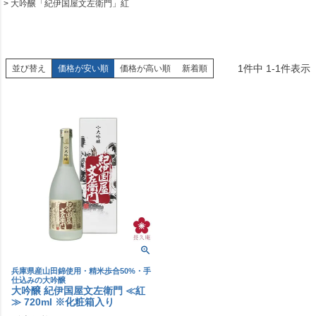
大吟醸「紀伊国屋文左衛門」紅
1
件中
1
-
1
件表示
並び替え
価格が安い順
価格が高い順
新着順
兵庫県産山田錦使用・精米歩合50%・手
仕込みの大吟醸
大吟醸 紀伊国屋文左衛門 ≪紅
≫ 720ml ※化粧箱入り