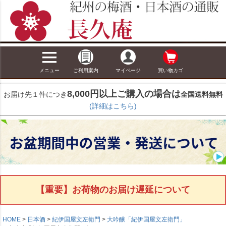
メニュー
ご利用案内
マイページ
買い物カゴ
8,000円以上ご購入の場合は
お届け先１件につき
全国送料無料
(詳細はこちら)
【重要】お荷物のお届け遅延について
HOME
日本酒
紀伊国屋文左衛門
大吟醸「紀伊国屋文左衛門」