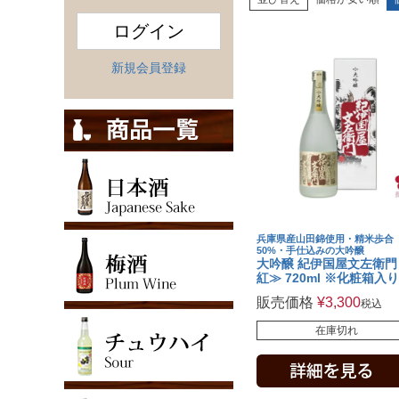
ログイン
新規会員登録
兵庫県産山田錦使用・精米歩合
50%・手仕込みの大吟醸
大吟醸 紀伊国屋文左衛門
紅≫ 720ml ※化粧箱入り
販売価格
¥
3,300
税込
在庫切れ