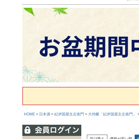
HOME
日本酒
紀伊国屋文左衛門
大吟醸「紀伊国屋文左衛門」
並び替え
価格が安い順