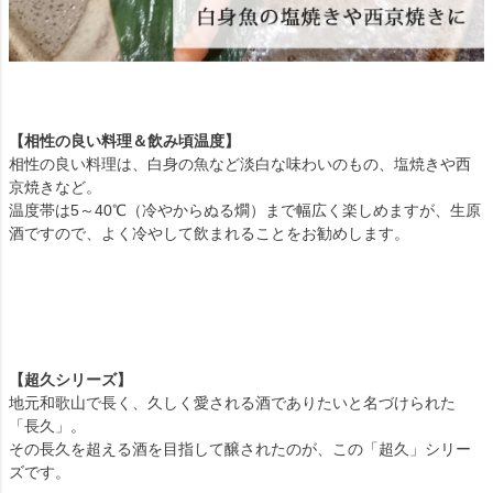
【相性の良い料理＆飲み頃温度】
相性の良い料理は、白身の魚など淡白な味わいのもの、塩焼きや西
京焼きなど。
温度帯は5～40℃（冷やからぬる燗）まで幅広く楽しめますが、生原
酒ですので、よく冷やして飲まれることをお勧めします。
【超久シリーズ】
地元和歌山で長く、久しく愛される酒でありたいと名づけられた
「長久」。
その長久を超える酒を目指して醸されたのが、この「超久」シリー
ズです。