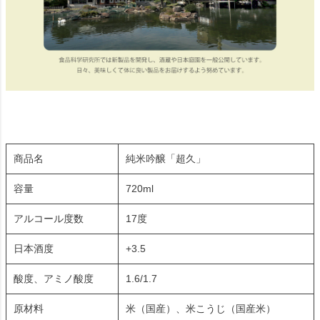
商品名
純米吟醸「超久」
容量
720ml
アルコール度数
17度
日本酒度
+3.5
酸度、アミノ酸度
1.6/1.7
原材料
米（国産）、米こうじ（国産米）