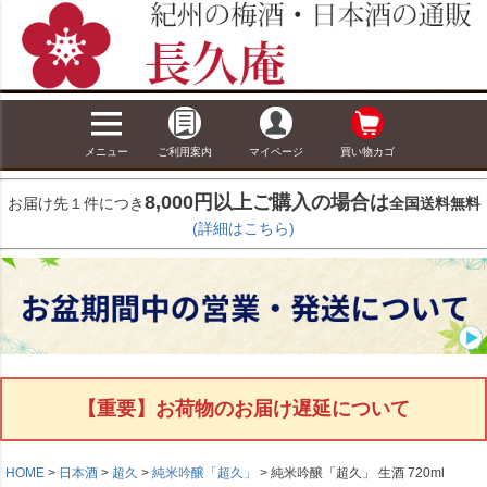
メニュー
ご利用案内
マイページ
買い物カゴ
8,000円以上ご購入の場合は
お届け先１件につき
全国送料無料
(詳細はこちら)
【重要】お荷物のお届け遅延について
HOME
日本酒
超久
純米吟醸「超久」
純米吟醸「超久」 生酒 720ml