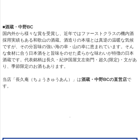
■酒蔵・中野BC
国内外から様々な賞を受賞し、近年ではファーストクラスの機内酒
採用実績もある和歌山の酒蔵。酒造りの本場とは真逆の温暖な気候
ですが、その分旨味の強い海の幸・山の幸に恵まれています。そん
な食材に合う日本酒をと旨味をのせた柔らかな味わいが特徴の日本
酒蔵です。代表銘柄は長久・紀伊国屋文左衛門・超久(限定)・文があ
り、季節限定のお酒もあります。
当店「長久庵（ちょうきゅうあん）」は
酒蔵・中野BCの直営店
で
す。