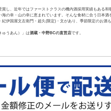
受賞し、近年ではファーストクラスの機内酒採用実績もある和
い海の幸・山の幸に恵まれています。そんな食材に合う日本酒
・紀伊国屋文左衛門・超久(限定)・文があり、季節限定のお酒
きゅうあん）」は
酒蔵・中野BCの直営店
です。