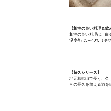
【相性の良い料理＆飲
相性の良い料理は、白
温度帯は5～40℃（
【超久シリーズ】
地元和歌山で長く、久
その長久を超える酒を