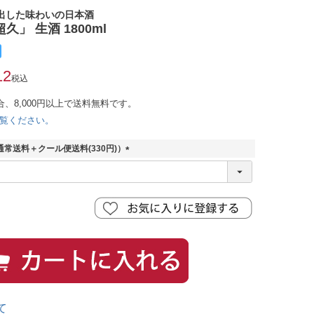
出した味わいの日本酒
」 生酒 1800ml
12
税込
合、8,000円以上で送料無料です。
覧ください。
常送料＋クール便送料(330円)）
(
必
須
)
て