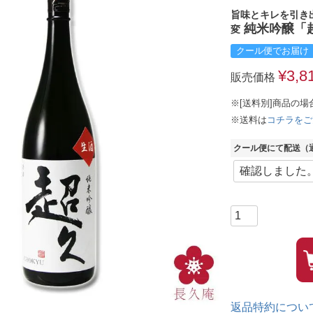
旨味とキレを引き
純米吟醸「超久
変
クール便でお届け
¥
3,8
販売価格
※[送料別]商品の場
※送料は
コチラをご
クール便にて配送（通
返品特約につい