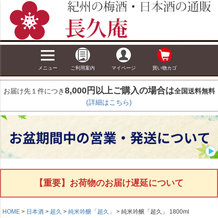
メニュー
ご利用案内
マイページ
買い物カゴ
8,000円以上ご購入の場合は
お届け先１件につき
全国送料無料
(詳細はこちら)
【重要】お荷物のお届け遅延について
HOME
日本酒
超久
純米吟醸「超久」
純米吟醸「超久」 1800ml