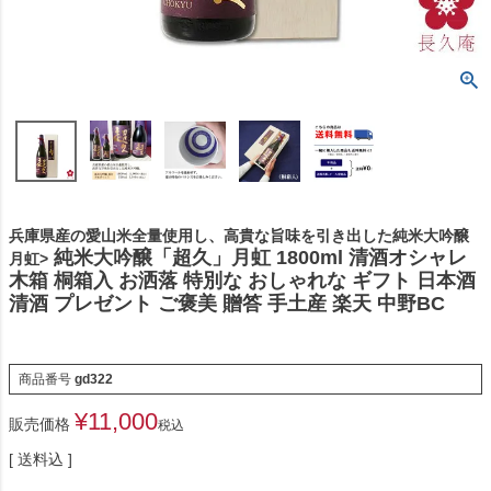
兵庫県産の愛山米全量使用し、高貴な旨味を引き出した純米大吟醸
純米大吟醸「超久」月虹 1800ml 清酒オシャレ
月虹>
木箱 桐箱入 お洒落 特別な おしゃれな ギフト 日本酒
清酒 プレゼント ご褒美 贈答 手土産 楽天 中野BC
商品番号
gd322
¥
11,000
販売価格
税込
送料込