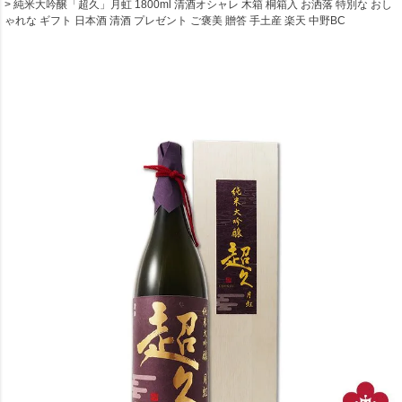
純米大吟醸「超久」月虹 1800ml 清酒オシャレ 木箱 桐箱入 お洒落 特別な おし
ゃれな ギフト 日本酒 清酒 プレゼント ご褒美 贈答 手土産 楽天 中野BC