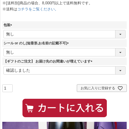
※[送料別]商品の場合、8,000円以上で送料無料です。
※送料は
コチラをご覧ください。
包装
(
必
須
シール or のし[短冊形,お名前の記載不可]
)
(
必
須
【ギフトのご注文】 お届け先のお間違いが増えています
)
(
必
須
)
お気に入りに登録する