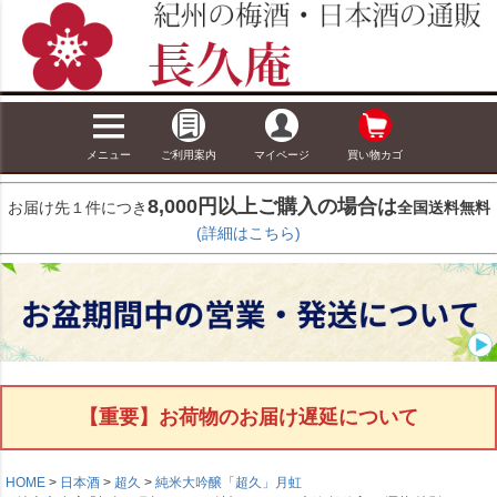
メニュー
ご利用案内
マイページ
買い物カゴ
8,000円以上ご購入の場合は
お届け先１件につき
全国送料無料
(詳細はこちら)
【重要】お荷物のお届け遅延について
HOME
日本酒
超久
純米大吟醸「超久」月虹