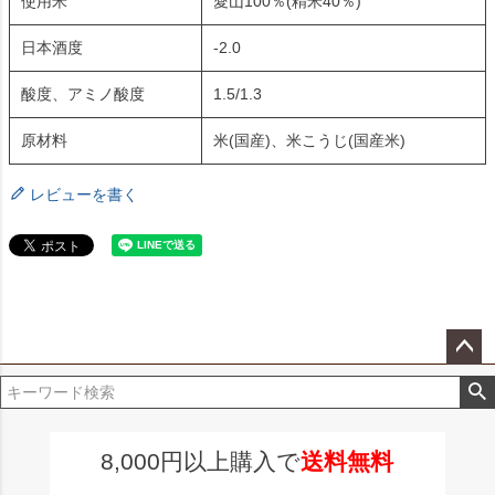
使用米
愛山100％(精米40％)
日本酒度
-2.0
酸度、アミノ酸度
1.5/1.3
原材料
米(国産)、米こうじ(国産米)
レビューを書く
ペー
ジト
ップ
へ
8,000円以上購入で
送料無料