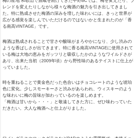
梅の産地 和歌山で酒蔵を続けてきた中野BCでは、梅を変えたり、ブ
レンドを変えたりしながら様々な梅酒の魅力を引き出してきまし
た。特に熟成させた梅酒の深みを増した味わいには、きっと世界が
広がる感覚を楽しんでいただけるのではないかと生まれたのが「香
る南高VINTAGE」です。
梅酒は熟成されることで甘さや酸味がまろやかになり、少し渋みの
ような香ばしさが出てきます。特に香る南高VINTAGEに使用されて
いる梅は大地の恵みをガッツリと吸収したかのようなワイルドさが
あり、出来た当初（2009年頃）から野性味のあるテイストに仕上が
っていました。
時を重ねることで黄金色だった色合いはチョコレートのような琥珀
色に変化。少しスモーキーさと渋みがあらわれ、ウィスキーのよう
な味わいに梅の旨味が加わっているのを楽しめます。
「梅酒は甘いから・・・」と敬遠してきた方に、ぜひ味わっていた
だきたい。大人な梅酒へと仕上がりました。