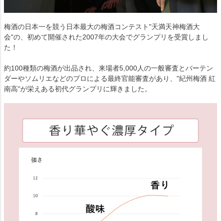
梅酒の日本一を競う日本最大の梅酒コンテスト"天満天神梅酒大
会"の、初めて開催された2007年の大会でグランプリを受賞しまし
た！
約100種類の梅酒が出品され、来場者5,000人の一般審査とバーテン
ダーやソムリエなどのプロによる最終官能審査があり、"紀州梅酒 紅
南高"が栄えある初代グランプリに輝きました。