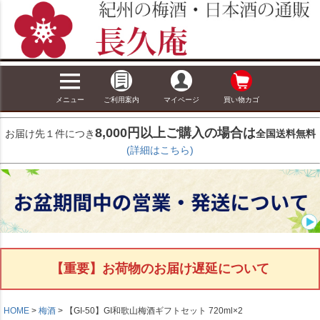
メニュー
ご利用案内
マイページ
買い物カゴ
8,000円以上ご購入の場合は
お届け先１件につき
全国送料無料
(詳細はこちら)
【重要】お荷物のお届け遅延について
HOME
梅酒
【GI-50】GI和歌山梅酒ギフトセット 720ml×2