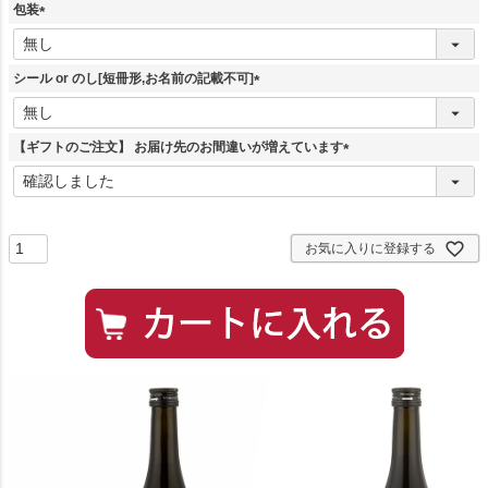
包装
(
必
須
シール or のし[短冊形,お名前の記載不可]
)
(
必
須
【ギフトのご注文】 お届け先のお間違いが増えています
)
(
必
須
)
お気に入りに登録する