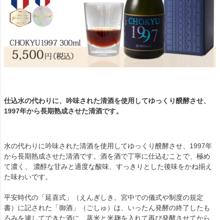
仕込水の代わりに、吟味された清酒を使用してゆっくり醗酵させ、
1997年から長期熟成させた清酒です。
水の代わりに吟味された清酒を使用してゆっくり醗酵させ、1997年
から長期熟成させた清酒です。酒を酒で丁寧に仕込むことで、極め
て濃く、 濃醇な甘みと適度な酸味、すっきりとした後味をかね揃え
た味わいです。
平安時代の「延喜式」（えんぎしき。宮中での儀式や制度の規定
書）に記された「御酒」（ごしゅ）は、いったん発酵の終了したも
ろみを濾してできた酒に、蒸米と米麹を入れて再び発酵させてから