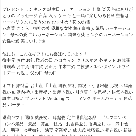
プレゼント ランキング 誕生日 カーネーション 仕様 楽天 箱にありが
とうの メッセージ 言葉 入り ケーキ と一緒に楽しめるお酒 空瓶は
ハーバリウム に使うのも おすすめ ! 花 のお酒
花言葉 さくら : 精神の美 優雅な女性 梅 ( 白梅 ): 気品 カーネーショ
ン : 母への愛 白いカーネーション 純粋な愛 ピンクのカーネーション
女性の愛 美しいしぐさ
他にも、こんなギフトにも喜ばれています！
御中元 お盆 お礼 敬老の日 ハロウィン クリスマス 冬ギフト お歳暮
御歳暮 お年賀 御年賀 お正月 年末年始 ご挨拶 バレンタイン ホワイ
トデー お返し 父の日 母の日
ギフト 贈答品 お土産 手土産 御祝 御礼 内祝い 引き出物 お祝い 結婚
祝い 結婚内祝い 出産祝い 出産内祝い 引き菓子 快気祝い 快気内祝い
誕生日祝い プレゼント Wedding ウェディング ホームパーティ お花
見 パーティ
退職ギフト 退職 就任祝い 縁起物 定年退職記念品 ゴルフコンペ
コンペ景品 景品 賞品 粗品 お香典返し 香典返し 志 満中陰
志 弔事 会葬御礼 法要 卒業祝い 成人式 就職祝い 昇進祝い 新築