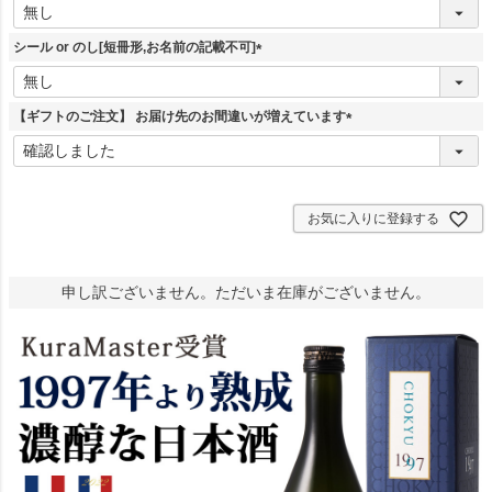
(
必
須
シール or のし[短冊形,お名前の記載不可]
)
(
必
須
【ギフトのご注文】 お届け先のお間違いが増えています
)
(
必
須
)
お気に入りに登録する
申し訳ございません。ただいま在庫がございません。