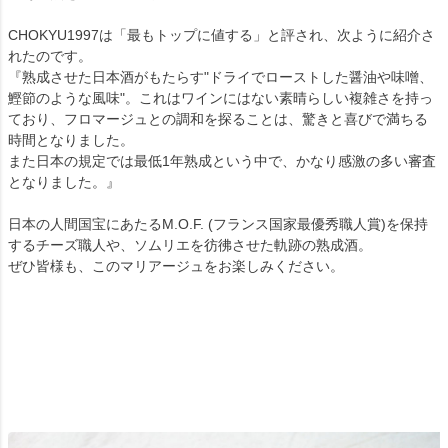
CHOKYU1997は「最もトップに値する」と評され、次ように紹介さ
れたのです。
『熟成させた日本酒がもたらす"ドライでローストした醤油や味噌、
鰹節のような風味"。これはワインにはない素晴らしい複雑さを持っ
ており、フロマージュとの調和を探ることは、驚きと喜びで満ちる
時間となりました。
また日本の規定では最低1年熟成という中で、かなり感激の多い審査
となりました。』
日本の人間国宝にあたるM.O.F. (フランス国家最優秀職人賞)を保持
するチーズ職人や、ソムリエを彷彿させた軌跡の熟成酒。
ぜひ皆様も、このマリアージュをお楽しみください。