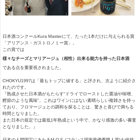
日本酒コンクールKura Masterにて、たった1本だけに与えられる賞
「アリアンス・ガストロノミー賞」。
この賞では
様々なチーズとマリアージュ（相性）出来る能力を持った日本酒
である点を重要視されました。
CHOKYU1997は「最もトップに値する」と評され、次ように紹介さ
れたのです。
『熟成させた日本酒がもたらす“ドライでローストした醤油や味噌、
鰹節のような風味”。これはワインにはない素晴らしい複雑さを持っ
ており、フロマージュとの調和を探ることは、驚きと喜びで満ちる
時間となりました。
また日本の規定では最低1年熟成という中で、かなり感激の多い審査
となりました。』
日本の人間国宝にあたるM.O.F. (フランス国家最優秀職人賞)を保持