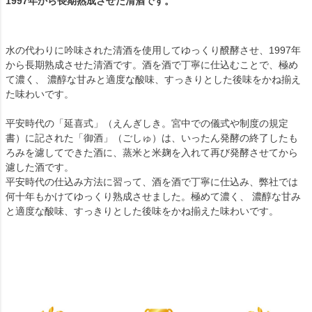
1997年から長期熟成させた清酒です。
水の代わりに吟味された清酒を使用してゆっくり醗酵させ、1997年
から長期熟成させた清酒です。酒を酒で丁寧に仕込むことで、極め
て濃く、 濃醇な甘みと適度な酸味、すっきりとした後味をかね揃え
た味わいです。
平安時代の「延喜式」（えんぎしき。宮中での儀式や制度の規定
書）に記された「御酒」（ごしゅ）は、いったん発酵の終了したも
ろみを濾してできた酒に、蒸米と米麹を入れて再び発酵させてから
濾した酒です。
平安時代の仕込み方法に習って、酒を酒で丁寧に仕込み、弊社では
何十年もかけてゆっくり熟成させました。極めて濃く、 濃醇な甘み
と適度な酸味、すっきりとした後味をかね揃えた味わいです。