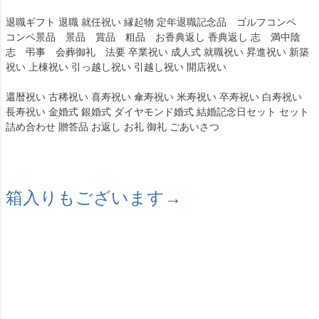
退職ギフト 退職 就任祝い 縁起物 定年退職記念品 ゴルフコンペ
コンペ景品 景品 賞品 粗品 お香典返し 香典返し 志 満中陰
志 弔事 会葬御礼 法要 卒業祝い 成人式 就職祝い 昇進祝い 新築
祝い 上棟祝い 引っ越し祝い 引越し祝い 開店祝い
還暦祝い 古稀祝い 喜寿祝い 傘寿祝い 米寿祝い 卒寿祝い 白寿祝い
長寿祝い 金婚式 銀婚式 ダイヤモンド婚式 結婚記念日セット セット
詰め合わせ 贈答品 お返し お礼 御礼 ごあいさつ
箱入りもございます→