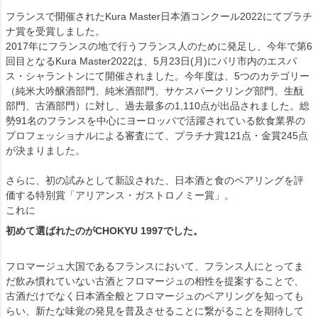
フランスで開催されたKura Master日本酒コンクール2022にてプラチ
ナ賞を受賞しました。
2017年にフランスの地で行うフランス人のために発足し、今年で第6
回目となるKura Master2022は、5月23日(月)にパリ市内のエスパ
ス・シャラントンにて開催されました。今年度は、5つのカテゴリー
（純米大吟醸酒部門、純米酒部門、サケスパークリング部門、生酛
部門、古酒部門）に対し、過去最多の1,110点が出品されました。総
勢91名のフランスを中心にヨーロッパで活躍されている飲食業界の
プロフェッショナルによる審査にて、プラチナ賞121点・金賞245点
が決まりました。
さらに、初の試みとして新設された、日本酒と食のペアリングを評
価する特別賞「アリアンス・ガストロノミー賞」。
これに
初めて選ばれたのがCHOKYU 1997でした。
フロマージュ大国であるフランスにおいて、フランス人にとってま
だ飲み慣れていない古酒とフロマージュの相性を提案することで、
古酒だけでなく日本酒全般とフロマージュのペアリングを知っても
らい、新たな味覚の発見を普及させることに繋がることを期待して