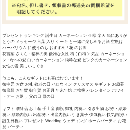
プレゼント ランキング 誕生日 カーネーション 仕様 楽天 箱にありが
とうの メッセージ 言葉 入り ケーキ と一緒に楽しめるお酒 空瓶は
ハーバリウム に使うのも おすすめ ! 花 のお酒
花言葉 さくら : 精神の美 優雅な女性 梅 ( 白梅 ): 気品 カーネーショ
ン : 母への愛 白いカーネーション 純粋な愛 ピンクのカーネーション
女性の愛 美しいしぐさ
他にも、こんなギフトにも喜ばれています！
御中元 お盆 お礼 敬老の日 ハロウィン クリスマス 冬ギフト お歳暮
御歳暮 お年賀 御年賀 お正月 年末年始 ご挨拶 バレンタイン ホワイ
トデー お返し 父の日 母の日
ギフト 贈答品 お土産 手土産 御祝 御礼 内祝い 引き出物 お祝い 結婚
祝い 結婚内祝い 出産祝い 出産内祝い 引き菓子 快気祝い 快気内祝い
誕生日祝い プレゼント Wedding ウェディング ホームパーティ お花
見 パーティ