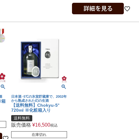
酒
日本酒 -5℃の氷室貯蔵庫で、2002年
※箱
から熟成された幻の生酒
【送料無料】Chokyu-5°
720ml ※化粧箱入り
送料無料
販売価格
¥
16,500
税込
在庫切れ