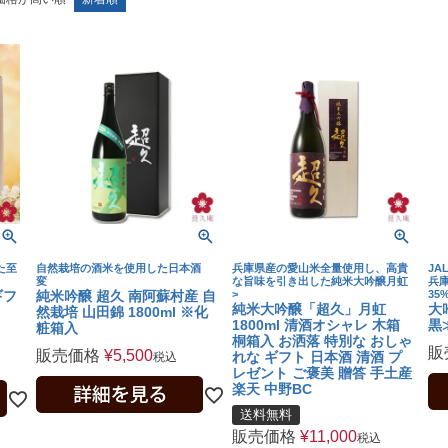
た至
自然栽培の酒米を使用した日本酒
兵庫県産の愛山米全量使用し、高貴
JA
変
な旨味を引き出した純米大吟醸月虹
兵
ギフ
純米吟醸 超久 南阿蘇村産 自
>
35
純米大吟醸「超久」月虹
大
然栽培 山田錦 1800ml ※化
1800ml 清酒オシャレ 木箱
黒≫
粧箱入
桐箱入 お洒落 特別な おしゃ
販
販売価格
¥
5,500
れな ギフト 日本酒 清酒 プ
税込
レゼント ご褒美 贈答 手土産
楽天 中野BC
送料無料
販売価格
¥
11,000
税込