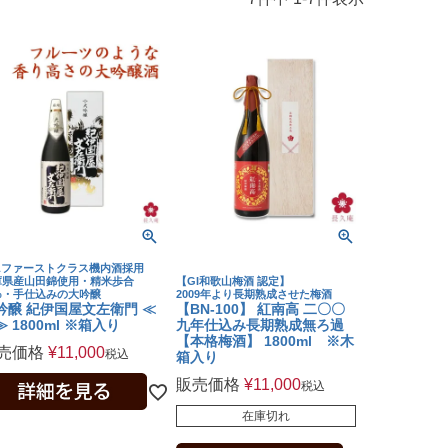
Lファーストクラス機内酒採用
庫県産山田錦使用・精米歩合
【GI和歌山梅酒 認定】
%・手仕込みの大吟醸
2009年より長期熟成させた梅酒
吟醸 紀伊国屋文左衛門 ≪
【BN-100】 紅南高 二〇〇
 1800ml ※箱入り
九年仕込み長期熟成無ろ過
【本格梅酒】 1800ml ※木
売価格
¥
11,000
税込
箱入り
販売価格
¥
11,000
税込
在庫切れ