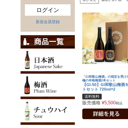
ログイン
新規会員登録
「GI和歌山梅酒」の指定を受け
極の本格梅酒2本セット
【GI-50】GI和歌山梅酒
トセット 720ml×2
送料無料
販売価格
¥
5,500
税込