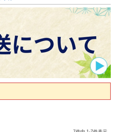
7
件中
1
-
7
件表示