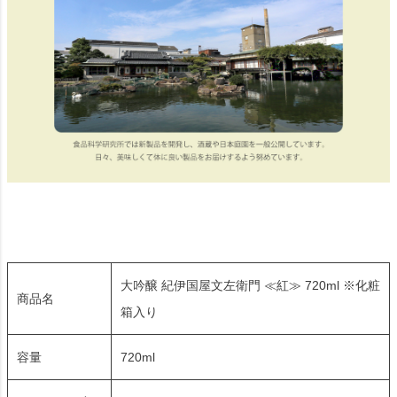
大吟醸 紀伊国屋文左衛門 ≪紅≫ 720ml ※化粧
商品名
箱入り
容量
720ml