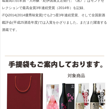
蔵最高の日本酒『大吟醸「紀伊国屋文左衛門」《黒》』はモンドセ
レクションで最高金賞3年連続受賞（2014年）を記録、
iTQi2014(2014優秀味覚賞)でも2つ星3年連続受賞、そして全国新酒
鑑評会(平成25酒造年度)では入賞をかざりました。まだまだ躍進する
酒蔵です。