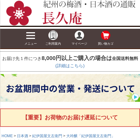
メニュー
ご利用案内
マイページ
買い物カゴ
8,000円以上ご購入の場合は
お届け先１件につき
全国送料無料
(詳細はこちら)
【重要】お荷物のお届け遅延について
HOME
日本酒
紀伊国屋文左衛門
大吟醸「紀伊国屋文左衛門」