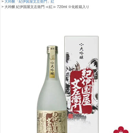
大吟醸「紀伊国屋文左衛門」紅
大吟醸 紀伊国屋文左衛門 ≪紅≫ 720ml ※化粧箱入り