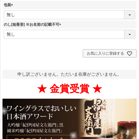
包装
(
必
須
のし[短冊形] ※お名前の記載不可
)
(
必
須
)
お気に入りに登録する
申し訳ございません。ただいま在庫がございません。
★ 金賞受賞 ★