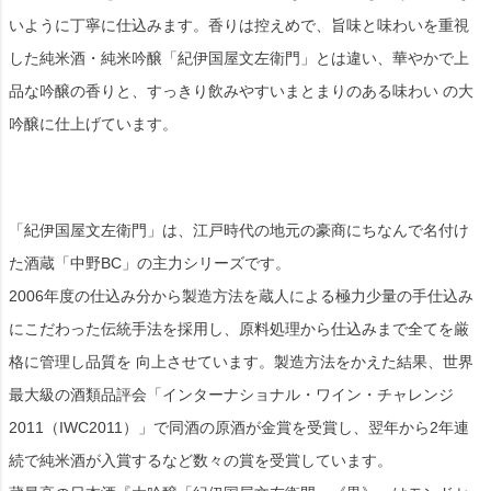
いように丁寧に仕込みます。香りは控えめで、旨味と味わいを重視
した純米酒・純米吟醸「紀伊国屋文左衛門」とは違い、華やかで上
品な吟醸の香りと、すっきり飲みやすいまとまりのある味わい の大
吟醸に仕上げています。
「紀伊国屋文左衛門」は、江戸時代の地元の豪商にちなんで名付け
た酒蔵「中野BC」の主力シリーズです。
2006年度の仕込み分から製造方法を蔵人による極力少量の手仕込み
にこだわった伝統手法を採用し、原料処理から仕込みまで全てを厳
格に管理し品質を 向上させています。製造方法をかえた結果、世界
最大級の酒類品評会「インターナショナル・ワイン・チャレンジ
2011（IWC2011）」で同酒の原酒が金賞を受賞し、翌年から2年連
続で純米酒が入賞するなど数々の賞を受賞しています。