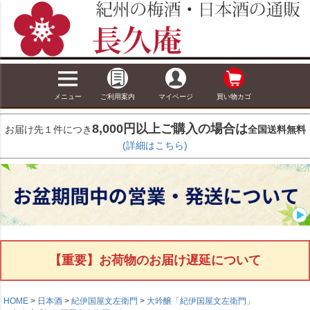
メニュー
ご利用案内
マイページ
買い物カゴ
8,000円以上ご購入の場合は
お届け先１件につき
全国送料無料
(詳細はこちら)
【重要】お荷物のお届け遅延について
HOME
日本酒
紀伊国屋文左衛門
大吟醸「紀伊国屋文左衛門」