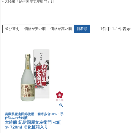
大吟醸「紀伊国屋文左衛門」紅
1
件中
1
-
1
件表示
並び替え
価格が安い順
価格が高い順
新着順
兵庫県産山田錦使用・精米歩合50%・手
仕込みの大吟醸
大吟醸 紀伊国屋文左衛門 ≪紅
≫ 720ml ※化粧箱入り