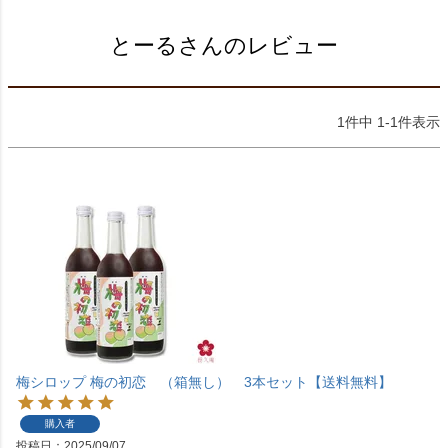
とーるさんのレビュー
1
件中
1
-
1
件表示
梅シロップ 梅の初恋 （箱無し） 3本セット【送料無料】
購入者
投稿日
2025/09/07