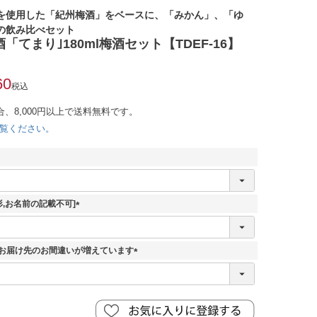
を使用した「紀州梅酒」をベースに、「みかん」、「ゆ
の飲み比べセット
「てまり｣180ml梅酒セット【TDEF-16】
60
税込
合、8,000円以上で送料無料です。
覧ください。
冊形,お名前の記載不可]
(
必
須
 お届け先のお間違いが増えています
)
(
必
須
)