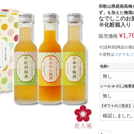
和歌山県産南高梅
ず」を加えた梅酒
なでしこのお酒
※化粧箱入り
¥
1,7
販売価格
※[送料別]商品の場
※送料は
コチラをご
包装
(
必
須
シール or のし[短
)
【ギフトのご注文】