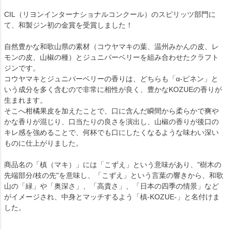
CIL（リヨンインターナショナルコンクール）のスピリッツ部門に
て、和製ジン初の金賞を受賞しました！
自然豊かな和歌山県の素材（コウヤマキの葉、温州みかんの皮、レ
モンの皮、山椒の種）とジュニパーベリーを組み合わせたクラフト
ジンです。
コウヤマキとジュニパーベリーの香りは、どちらも「α-ピネン」と
いう成分を多く含むので非常に相性が良く、豊かなKOZUEの香りが
生まれます。
そこへ柑橘果皮を加えたことで、口に含んだ瞬間から柔らかで爽や
かな香りが混じり、口当たりの良さを演出し、山椒の香りが後口の
キレ感を強めることで、何杯でも口にしたくなるような味わい深い
ものに仕上がりました。
商品名の「槙（マキ）」には「こずえ」という意味があり、"樹木の
先端部分/枝の先"を意味し、「こずえ」という言葉の響きから、和歌
山の「緑」や「奥深さ」、「高貴さ」、「日本の四季の情景」など
がイメージされ、中身とマッチするよう「槙-KOZUE-」と名付けま
した。