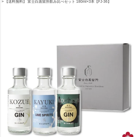
【送料無料】 富士白蒸留所飲み比べセット 180ml×3本【FJ-36】