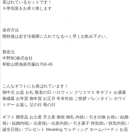
喜ばれているセットです！
※帯包装をお承り致します
保存方法
開栓後は必ず冷蔵庫に入れてなるべく早くお飲み下さい。
製造元
中野BC株式会社
和歌山県海南市藤白758-45
こんなギフトにも喜ばれています！
御中元 お盆 お礼 敬老の日 ハロウィン クリスマス 冬ギフト お歳暮
御歳暮 お年賀 御年賀 お正月 年末年始 ご挨拶 バレンタイン ホワイ
トデー お返し 父の日 母の日
ギフト 贈答品 お土産 手土産 御祝 御礼 内祝い 引き出物 お祝い 結婚
祝い 結婚内祝い 出産祝い 出産内祝い 引き菓子 快気祝い 快気内祝い
誕生日祝い プレゼント Wedding ウェディング ホームパーティ お花