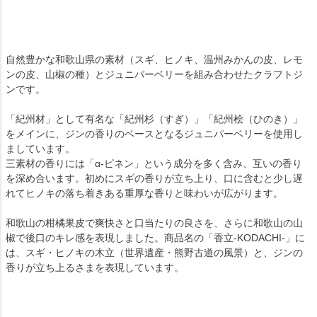
自然豊かな和歌山県の素材（スギ、ヒノキ、温州みかんの皮、レモ
ンの皮、山椒の種）とジュニパーベリーを組み合わせたクラフトジ
ンです。
「紀州材」として有名な「紀州杉（すぎ）」「紀州桧（ひのき）」
をメインに、ジンの香りのベースとなるジュニパーベリーを使用し
ましています。
三素材の香りには「α-ピネン」という成分を多く含み、互いの香り
を深め合います。初めにスギの香りが立ち上り、口に含むと少し遅
れてヒノキの落ち着きある重厚な香りと味わいが広がります。
和歌山の柑橘果皮で爽快さと口当たりの良さを、さらに和歌山の山
椒で後口のキレ感を表現しました。商品名の「香立-KODACHI-」に
は、スギ・ヒノキの木立（世界遺産・熊野古道の風景）と、ジンの
香りが立ち上るさまを表現しています。