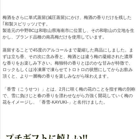
梅酒をさらに単式蒸留(減圧蒸留)にかけ、梅酒の香りだけを残した
｢和製スピリッツ｣です。
製造元の中野BCは和歌山県海南市に位置し、その和歌山の立地を生
かし、ブランド品種の南高梅だけを使用しています。
蒸留することで45度のアルコールまで凝縮した商品にしました。ま
ずは立ち香、その次に含み香と、梅酒とは違う梅の凝縮された濃厚
な香りをお楽しみ下さい。梅独特の香りとほのかな甘みが特徴で、
ロックもしくは冷凍庫で凍らせてトロトロの状態にしてからお飲み
頂くと、より一層梅の香りを楽しみながら味わえます。
「香雪（こうせつ）」とは、2月に咲く梅の花のことを指す梅の別称
で、雪に負けじと春の香りを漂わせながら力強く開花していく梅の
花をイメージし、「香雪-KAYUKI-」と名付けました。