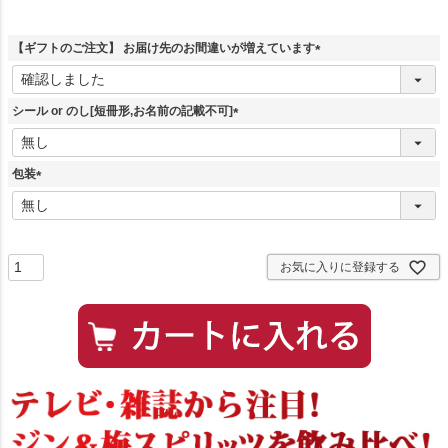
【ギフトのご注文】 お届け先のお間違いが増えています
(
必
須
シール or のし[短冊形,お名前の記載不可]
)
(
必
須
包装
)
(
必
須
)
お気に入りに登録する