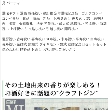
見 パーティ
退職ギフト 退職 就任祝い 縁起物 定年退職記念品 ゴルフコンペ
コンペ景品 景品 賞品 粗品 お香典返し 香典返し 志 満中陰
志 弔事 会葬御礼 法要 卒業祝い 成人式 就職祝い 昇進祝い 新築
祝い 上棟祝い 引っ越し祝い 引越し祝い 開店祝い
還暦祝い 古稀祝い 喜寿祝い 傘寿祝い 米寿祝い 卒寿祝い 白寿祝い
長寿祝い 金婚式 銀婚式 ダイヤモンド婚式 結婚記念日セット セット
詰め合わせ 贈答品 お返し お礼 御礼 ごあいさつ