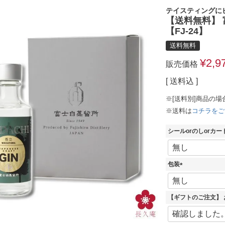
テイスティングに
【送料無料】 
【FJ-24】
送料無料
¥
2,9
販売価格
送料込
※[送料別]商品の場
※送料は
コチラをご
シールorのしorカー
包装
(
必
須
【ギフトのご注文】
)