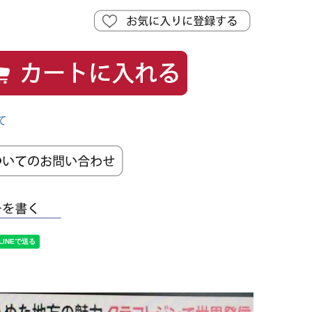
須
)
て