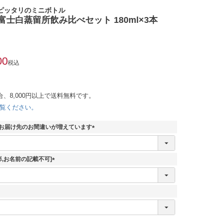
ピッタリのミニボトル
富士白蒸留所飲み比べセット 180ml×3本
00
税込
合、8,000円以上で送料無料です。
覧ください。
 お届け先のお間違いが増えています
(
必
須
冊形,お名前の記載不可]
)
(
必
須
)