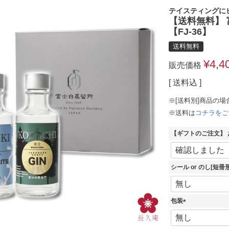
テイスティングに
【送料無料】 
【FJ-36】
送料無料
¥
4,4
販売価格
送料込
※[送料別]商品の場
※送料は
コチラをご
【ギフトのご注文】
シール or のし[短
包装
(
必