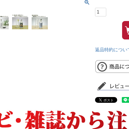
須
)
返品特約につい