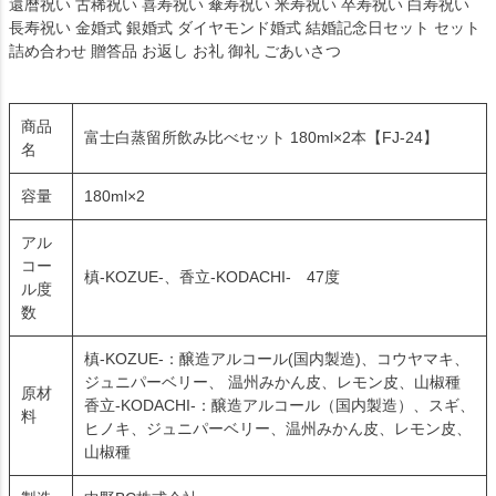
還暦祝い 古稀祝い 喜寿祝い 傘寿祝い 米寿祝い 卒寿祝い 白寿祝い
長寿祝い 金婚式 銀婚式 ダイヤモンド婚式 結婚記念日セット セット
詰め合わせ 贈答品 お返し お礼 御礼 ごあいさつ
商品
富士白蒸留所飲み比べセット 180ml×2本【FJ-24】
名
容量
180ml×2
アル
コー
槙-KOZUE-、香立-KODACHI- 47度
ル度
数
槙-KOZUE-：醸造アルコール(国内製造)、コウヤマキ、
ジュニパーベリー、 温州みかん皮、レモン皮、山椒種
原材
香立-KODACHI-：醸造アルコール（国内製造）、スギ、
料
ヒノキ、ジュニパーベリー、温州みかん皮、レモン皮、
山椒種