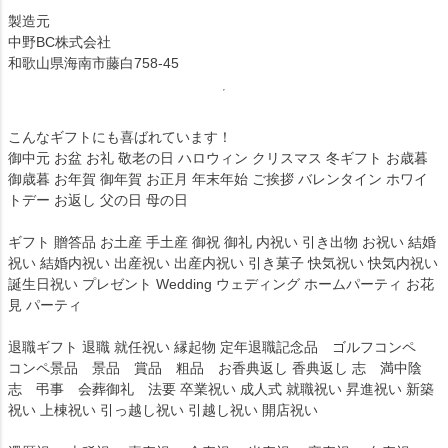
製造元
中野BC株式会社
和歌山県海南市藤白758-45
こんなギフトにも喜ばれています！
御中元 お盆 お礼 敬老の日 ハロウィン クリスマス 冬ギフト お歳暮
御歳暮 お年賀 御年賀 お正月 年末年始 ご挨拶 バレンタイン ホワイ
トデー お返し 父の日 母の日
ギフト 贈答品 お土産 手土産 御祝 御礼 内祝い 引き出物 お祝い 結婚
祝い 結婚内祝い 出産祝い 出産内祝い 引き菓子 快気祝い 快気内祝い
誕生日祝い プレゼント Wedding ウェディング ホームパーティ お花
見 パーティ
退職ギフト 退職 就任祝い 縁起物 定年退職記念品 ゴルフコンペ
コンペ景品 景品 賞品 粗品 お香典返し 香典返し 志 満中陰
志 弔事 会葬御礼 法要 卒業祝い 成人式 就職祝い 昇進祝い 新築
祝い 上棟祝い 引っ越し祝い 引越し祝い 開店祝い