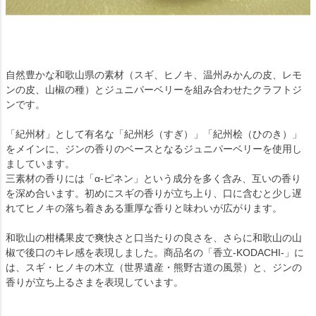
自然豊かな和歌山県の素材（スギ、ヒノキ、温州みかんの皮、レモ
ンの皮、山椒の種）とジュニパーベリーを組み合わせたクラフトジ
ンです。
「紀州材」として有名な「紀州杉（すぎ）」「紀州桧（ひのき）」
をメインに、ジンの香りのベースとなるジュニパーベリーを使用し
ましています。
三素材の香りには「α-ピネン」という成分を多く含み、互いの香り
を深め合います。初めにスギの香りが立ち上り、口に含むと少し遅
れてヒノキの落ち着きある重厚な香りと味わいが広がります。
和歌山の柑橘果皮で爽快さと口当たりの良さを、さらに和歌山の山
椒で後口のキレ感を表現しました。商品名の「香立-KODACHI-」に
は、スギ・ヒノキの木立（世界遺産・熊野古道の風景）と、ジンの
香りが立ち上るさまを表現しています。