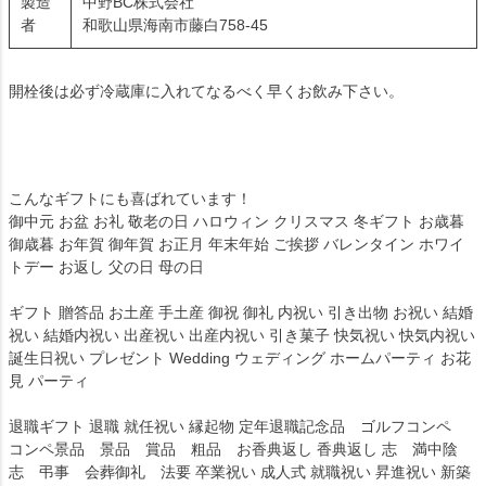
製造
中野BC株式会社
者
和歌山県海南市藤白758-45
開栓後は必ず冷蔵庫に入れてなるべく早くお飲み下さい。
こんなギフトにも喜ばれています！
御中元 お盆 お礼 敬老の日 ハロウィン クリスマス 冬ギフト お歳暮
御歳暮 お年賀 御年賀 お正月 年末年始 ご挨拶 バレンタイン ホワイ
トデー お返し 父の日 母の日
ギフト 贈答品 お土産 手土産 御祝 御礼 内祝い 引き出物 お祝い 結婚
祝い 結婚内祝い 出産祝い 出産内祝い 引き菓子 快気祝い 快気内祝い
誕生日祝い プレゼント Wedding ウェディング ホームパーティ お花
見 パーティ
退職ギフト 退職 就任祝い 縁起物 定年退職記念品 ゴルフコンペ
コンペ景品 景品 賞品 粗品 お香典返し 香典返し 志 満中陰
志 弔事 会葬御礼 法要 卒業祝い 成人式 就職祝い 昇進祝い 新築