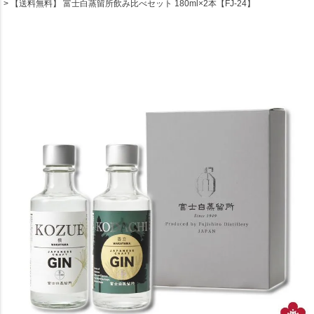
【送料無料】 富士白蒸留所飲み比べセット 180ml×2本【FJ-24】