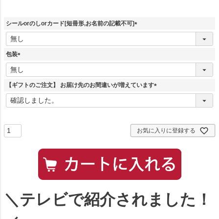
シールorのしorカード[短冊形,お名前の記載不可]
(
必
須
包装
)
(
必
須
【ギフトのご注文】 お届け先のお間違いが増えています
)
(
必
須
)
お気に入りに登録する
＼テレビで紹介されました！