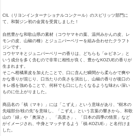
CIL（リヨンインターナショナルコンクール）のスピリッツ部門に
て、和製ジン初の金賞を受賞しました！
自然豊かな和歌山県の素材（コウヤマキの葉、温州みかんの皮、レ
モンの皮、山椒の種）とジュニパーベリーを組み合わせたクラフト
ジンです。
コウヤマキとジュニパーベリーの香りは、どちらも「α-ピネン」と
いう成分を多く含むので非常に相性が良く、豊かなKOZUEの香りが
生まれます。
そこへ柑橘果皮を加えたことで、口に含んだ瞬間から柔らかで爽や
かな香りが混じり、口当たりの良さを演出し、山椒の香りが後口の
キレ感を強めることで、何杯でも口にしたくなるような味わい深い
ものに仕上がりました。
商品名の「槙（マキ）」には「こずえ」という意味があり、"樹木の
先端部分/枝の先"を意味し、「こずえ」という言葉の響きから、和歌
山の「緑」や「奥深さ」、「高貴さ」、「日本の四季の情景」など
がイメージされ、中身とマッチするよう「槙-KOZUE-」と名付けま
した。