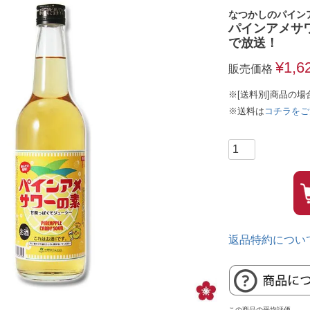
なつかしのパイン
パインアメサワ
で放送！
¥
1,6
販売価格
※[送料別]商品の場
※送料は
コチラをご
返品特約につい