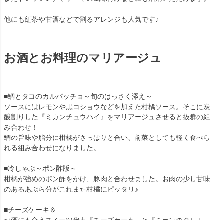
他にも紅茶や甘酒などで割るアレンジも人気です♪
お酒とお料理のマリアージュ
■鯛とタコのカルパッチョ～旬のはっさく添え～
ソースにはレモンや黒コショウなどを加えた柑橘ソース。そこに炭
酸割りした『ミカンチュウハイ』をマリアージュさせると抜群の組
み合わせ！
鯛の旨味や脂分に柑橘がさっぱりと合い、前菜としても軽く食べら
れる組み合わせになりました。
■冷しゃぶ～ポン酢版～
柑橘が強めのポン酢をかけ、豚肉と合わせました。お肉の少し甘味
のあるあぶら分がこれまた柑橘にピッタリ♪
■チーズケーキ＆