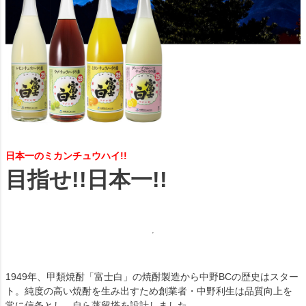
日本一のミカンチュウハイ!!
目指せ!!日本一!!
1949年、甲類焼酎「富士白」の焼酎製造から中野BCの歴史はスター
ト。純度の高い焼酎を生み出すため創業者・中野利生は品質向上を
常に信条とし、自ら蒸留塔を設計しました。