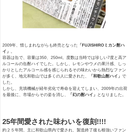
2009年、惜しまれながらも終売となった
「FUJISHIROミカン酎ハ
イ」
。
容器は缶で、容量は350、250ml。度数は当時では珍しい7度と高ア
ルコールの缶酎ハイでした。しかし、レモンやウメの果汁感、しっ
かりとしたアルコール感を感じられるその味わいから熱烈なファン
が多く、地元和歌山では多くの人に愛された、
「和歌山酎ハイ」
で
した。
しかし、充填機械が経年劣化で寿命を迎えてしまい、2009年の出荷
を最後に、市場からその姿を消し、
「幻の酎ハイ」
となりました。
25年間愛された味わいを復刻!!!!
約２５年間、主に和歌山県内で愛され、製造終了後も根強いファン