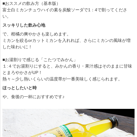
■おススメの飲み方（基本版）
富士白ミカンチュウハイの素を炭酸ソーダで1：4で割ってくださ
い。
スッキリした飲み心地
で、柑橘の爽やかさも楽しめます。
ミカンを絞るorカットミカンを入れれば、さらにミカンの風味が増
した味わいに！
■お湯割りで感じる「こたつでみかん」
１:４でお湯割りにすると、みかんの香り・果汁感はそのままに甘味
とまろやかさがUP！
熱々～少し熱いくらいの温度帯が一番美味しく感じられます。
ほっとしたいと時
や、食後の一杯におすすめです♪