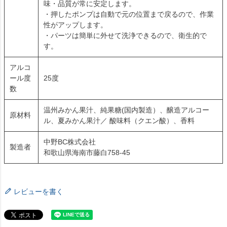
味・品質が常に安定します。
・押したポンプは自動で元の位置まで戻るので、作業
性がアップします。
・パーツは簡単に外せて洗浄できるので、衛生的で
す。
アルコ
ール度
25度
数
温州みかん果汁、純果糖(国内製造）、醸造アルコー
原材料
ル、夏みかん果汁／ 酸味料（クエン酸）、香料
中野BC株式会社
製造者
和歌山県海南市藤白758-45
レビューを書く