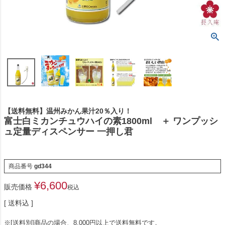
【送料無料】温州みかん果汁20％入り！
富士白ミカンチュウハイの素1800ml ＋ ワンプッシ
ュ定量ディスペンサー 一押し君
商品番号
gd344
¥
6,600
販売価格
税込
送料込
※[送料別]商品の場合、8,000円以上で送料無料です。