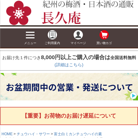
メニュー
ご利用案内
マイページ
買い物カゴ
8,000円以上ご購入の場合は
お届け先１件につき
全国送料無料
(詳細はこちら)
【重要】お荷物のお届け遅延について
HOME
チュウハイ・サワー
富士白ミカンチュウハイの素