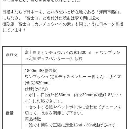
目指すならば日本一を、という想いと所在地である「海南市藤白」
にちなみ、『富士白』と名付けた焼酎は瞬く間に拡大！
復刻版「富士白ミカンチュウハイの素」も同じように日本一を目指
しています！
富士白ミカンチュウハイの素1800ml ＋ ワンプッシ
商品名
ュ定量ディスペンサー 一押し君
1800ml※5倍希釈
ワンプッシュ 定量ディスペンサー 一押くん… サイズ
(全長)520mm
仕様(その他)
・ボトル口径(外径36mm・内径29mm)の瓶(1.8リット
ル）に対応できます。
・セットする瓶やペットボトルに合わせてチューブを
容量
切って、長さを調節して下さい。
商品特徴
・誰でも簡単で正確に定量15ml～30ml注げるので、