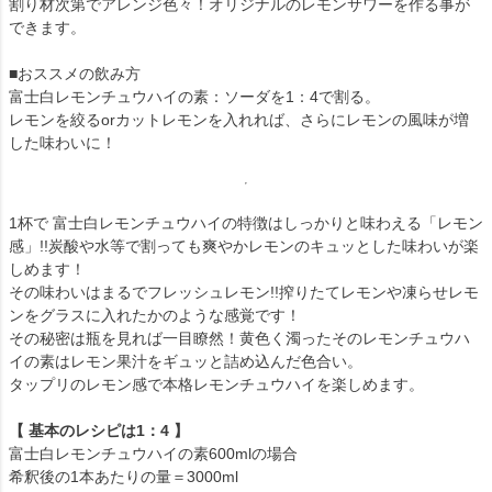
割り材次第でアレンジ色々！オリジナルのレモンサワーを作る事が
できます。
■おススメの飲み方
富士白レモンチュウハイの素：ソーダを1：4で割る。
レモンを絞るorカットレモンを入れれば、さらにレモンの風味が増
した味わいに！
1杯で 富士白レモンチュウハイの特徴はしっかりと味わえる「レモン
感」!!炭酸や水等で割っても爽やかレモンのキュッとした味わいが楽
しめます！
その味わいはまるでフレッシュレモン!!搾りたてレモンや凍らせレモ
ンをグラスに入れたかのような感覚です！
その秘密は瓶を見れば一目瞭然！黄色く濁ったそのレモンチュウハ
イの素はレモン果汁をギュッと詰め込んだ色合い。
タップリのレモン感で本格レモンチュウハイを楽しめます。
【 基本のレシピは1：4 】
富士白レモンチュウハイの素600mlの場合
希釈後の1本あたりの量＝3000ml