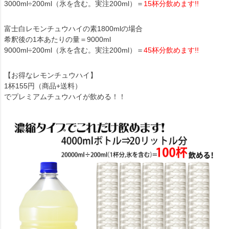
3000ml÷200ml（氷を含む。実注200ml）＝
15杯分飲めます!!
富士白レモンチュウハイの素1800mlの場合
希釈後の1本あたりの量＝9000ml
9000ml÷200ml（氷を含む。実注200ml）＝
45杯分飲めます!!
【お得なレモンチュウハイ】
1杯155円（商品+送料）
でプレミアムチュウハイが飲める！！