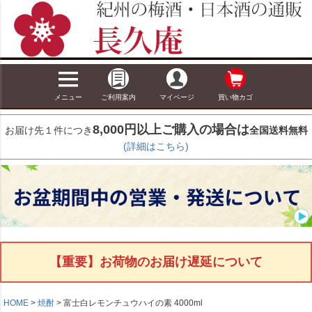
メニュー
ご利用案内
マイページ
買い物カゴ
8,000円以上ご購入の場合は
お届け先１件につき
全国送料無料
(詳細はこちら)
【重要】お荷物のお届け遅延について
HOME
焼酎
富士白レモンチュウハイの素 4000ml