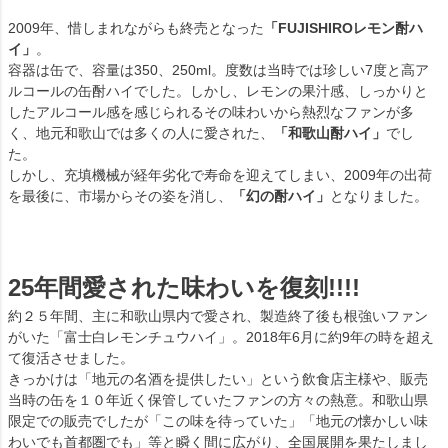
2009年、惜しまれながらも終売となった
「FUJISHIROレモン酎ハ
イ」
。
容器は缶で、容量は350、250ml。度数は当時では珍しい7度と高ア
ルコールの缶酎ハイでした。しかし、レモンの果汁感、しっかりと
したアルコール感を感じられるその味わいから熱烈なファンが多
く、地元和歌山では多くの人に愛された、
「和歌山酎ハイ」
でし
た。
しかし、充填機械が経年劣化で寿命を迎えてしまい、2009年の出荷
を最後に、市場からその姿を消し、
「幻の酎ハイ」
となりました。
25年間愛された味わいを復刻!!!!
約２５年間、主に和歌山県内で愛され、製造終了後も根強いファン
がいた「富士白レモンチュウハイ」。2018年6月に約9年の時を超え
て復活させました。
きっかけは「地元の名酒を提供したい」という飲食店主様や、販売
当時の缶を１０年近く保管していたファンの方々の熱意。和歌山県
限定での販売でしたが「この味を待っていた」「地元の懐かしい味
わいでも首都圏でも」等と瞬く間に広がり、全国展開を果たしまし