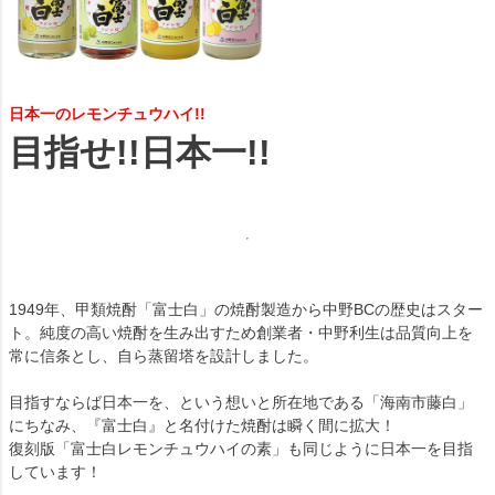
日本一のレモンチュウハイ!!
目指せ!!日本一!!
1949年、甲類焼酎「富士白」の焼酎製造から中野BCの歴史はスター
ト。純度の高い焼酎を生み出すため創業者・中野利生は品質向上を
常に信条とし、自ら蒸留塔を設計しました。
目指すならば日本一を、という想いと所在地である「海南市藤白」
にちなみ、『富士白』と名付けた焼酎は瞬く間に拡大！
復刻版「富士白レモンチュウハイの素」も同じように日本一を目指
しています！