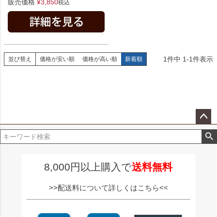
販売価格
¥
3,850
税込
1
件中
1
-
1
件表示
並び替え
価格が安い順
価格が高い順
新着順
ペー
ジト
ップ
へ
8,000円以上購入で
送料無料
>>配送料について詳しくはこちら<<