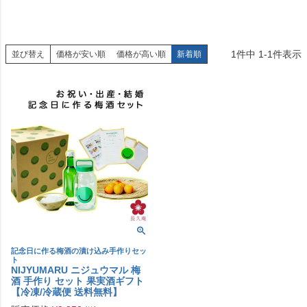
1
件中
1
-
1
件表示
並び替え
価格が安い順
価格が高い順
新着順
記念日に作る梅酒の漬け込み手作りセッ
ト
NIJYUMARU ニジュウマル 梅
酒 手作り セット 果実酒ギフト
【冷凍/冷蔵便 送料無料】