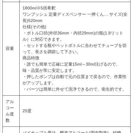
1800ml※5倍希釈
ワンプッシュ 定量ディスペンサー 一押くん… サイズ(全
長)520mm
仕様(その他)
・ボトル口径(外径36mm・内径29mm)の瓶(1.8リット
ル）に対応できます。
・セットする瓶やペットボトルに合わせてチューブを切
容量
って、長さを調節して下さい。
商品特徴
・誰でも簡単で正確に定量15ml～30ml注げるので、
味・品質が常に安定します。
・押したポンプは自動で元の位置まで戻るので、作業性
がアップします。
・パーツは簡単に外せて洗浄できるので、衛生的です。
アル
コー
25度
ル度
数
パイナップル果汁、醸造アルコール(国内製造)、砂糖、