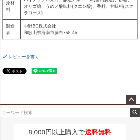
原材
オリゴ糖、うめ／酸味料(クエン酸)、香料、甘味料(スク
料
ラロース)
製造
中野BC株式会社
者
和歌山県海南市藤白758-45
レビューを書く
ペー
ジト
ップ
へ
8,000円以上購入で
送料無料