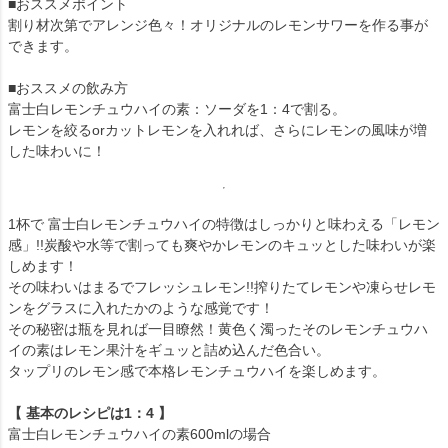
■おススメポイント
割り材次第でアレンジ色々！オリジナルのレモンサワーを作る事が
できます。
■おススメの飲み方
富士白レモンチュウハイの素：ソーダを1：4で割る。
レモンを絞るorカットレモンを入れれば、さらにレモンの風味が増
した味わいに！
1杯で 富士白レモンチュウハイの特徴はしっかりと味わえる「レモン
感」!!炭酸や水等で割っても爽やかレモンのキュッとした味わいが楽
しめます！
その味わいはまるでフレッシュレモン!!搾りたてレモンや凍らせレモ
ンをグラスに入れたかのような感覚です！
その秘密は瓶を見れば一目瞭然！黄色く濁ったそのレモンチュウハ
イの素はレモン果汁をギュッと詰め込んだ色合い。
タップリのレモン感で本格レモンチュウハイを楽しめます。
【 基本のレシピは1：4 】
富士白レモンチュウハイの素600mlの場合