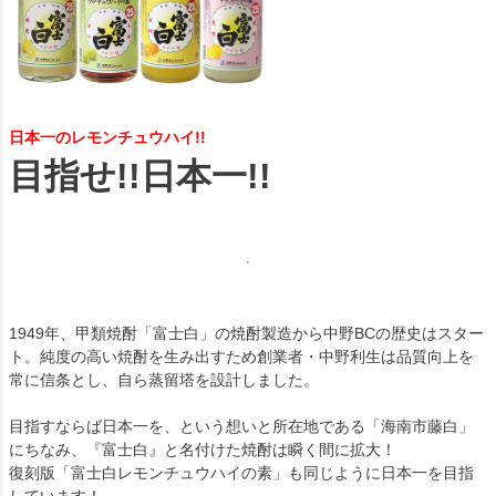
日本一のレモンチュウハイ!!
目指せ!!日本一!!
1949年、甲類焼酎「富士白」の焼酎製造から中野BCの歴史はスター
ト。純度の高い焼酎を生み出すため創業者・中野利生は品質向上を
常に信条とし、自ら蒸留塔を設計しました。
目指すならば日本一を、という想いと所在地である「海南市藤白」
にちなみ、『富士白』と名付けた焼酎は瞬く間に拡大！
復刻版「富士白レモンチュウハイの素」も同じように日本一を目指
しています！