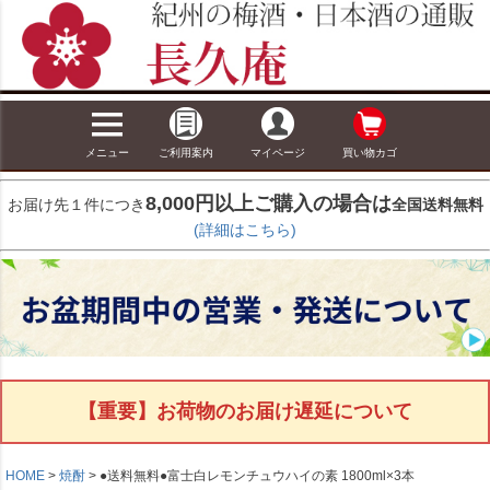
メニュー
ご利用案内
マイページ
買い物カゴ
8,000円以上ご購入の場合は
お届け先１件につき
全国送料無料
(詳細はこちら)
【重要】お荷物のお届け遅延について
HOME
焼酎
●送料無料●富士白レモンチュウハイの素 1800ml×3本