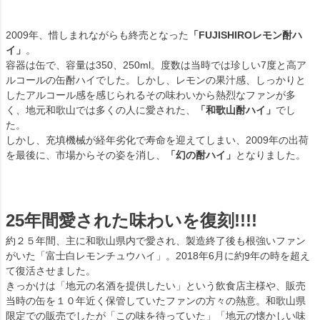
2009年、惜しまれながらも終売となった
「FUJISHIROレモン酎ハ
イ」
。
容器は缶で、容量は350、250ml。度数は当時では珍しい7度と高ア
ルコールの缶酎ハイでした。しかし、レモンの果汁感、しっかりと
したアルコール感を感じられるその味わいから熱烈なファンが多
く、地元和歌山では多くの人に愛された、
「和歌山酎ハイ」
でし
た。
しかし、充填機械が経年劣化で寿命を迎えてしまい、2009年の出荷
を最後に、市場からその姿を消し、
「幻の酎ハイ」
となりました。
25年間愛された味わいを復刻!!!!
約２５年間、主に和歌山県内で愛され、製造終了後も根強いファン
がいた「富士白レモンチュウハイ」。2018年6月に約9年の時を超え
て復活させました。
きっかけは「地元の名酒を提供したい」という飲食店主様や、販売
当時の缶を１０年近く保管していたファンの方々の熱意。和歌山県
限定での販売でしたが「この味を待っていた」「地元の懐かしい味