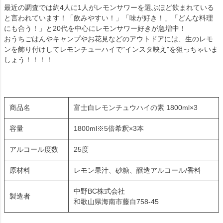
最近の調査では約4人に1人がレモンサワーを選ぶほど飲まれている
と言われています！「飲みやすい！」「味が好き！」「どんな料理
にも合う！」と20代を中心にレモンサワー好きが急増中！
おうちごはんやキャンプやお花見などのアウトドアには、生のレモ
ンを飾り付けしてレモンチューハイで"インスタ映え"を狙っちゃいま
しょう！！！！
商品名
富士白レモンチュウハイの素 1800ml×3
容量
1800ml※5倍希釈×3本
アルコール度数
25度
原材料
レモン果汁、砂糖、醸造アルコール/香料
中野BC株式会社
製造者
和歌山県海南市藤白758-45