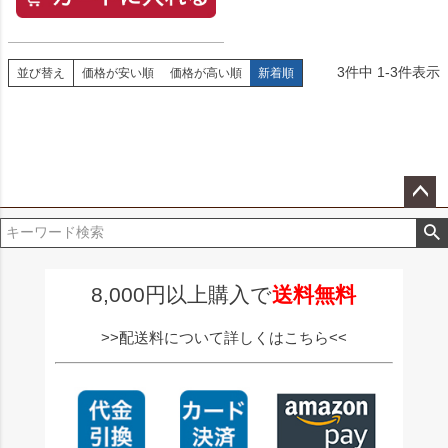
3
件中
1
-
3
件表示
並び替え
価格が安い順
価格が高い順
新着順
ペー
ジト
ップ
へ
8,000円以上購入で
送料無料
>>配送料について詳しくはこちら<<