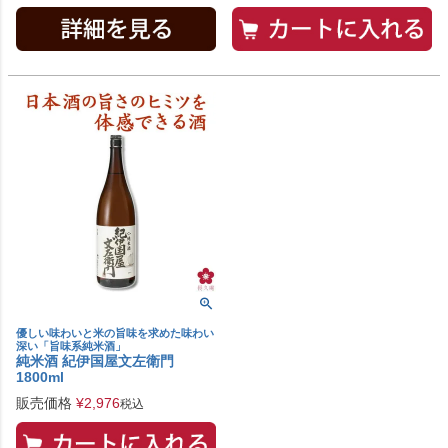
優しい味わいと米の旨味を求めた味わい
深い「旨味系純米酒」
純米酒 紀伊国屋文左衛門
1800ml
販売価格
¥
2,976
税込