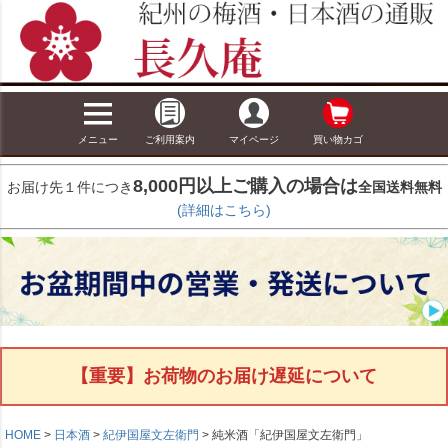
メニュー
ご利用案内
マイページ
買い物カゴ
8,000円以上ご購入の場合は
お届け先１件につき
全国送料無料
(詳細はこちら)
【重要】お荷物のお届け遅延について
HOME
日本酒
紀伊国屋文左衛門
純米酒「紀伊国屋文左衛門」