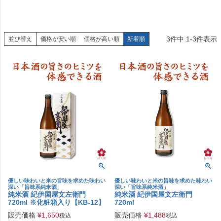
3
件中
1
-
3
件表示
並び替え
価格が安い順
価格が高い順
新着順
優しい味わいと米の旨味を求めた味わい
優しい味わいと米の旨味を求めた味わい
深い「旨味系純米酒」
深い「旨味系純米酒」
純米酒 紀伊国屋文左衛門
純米酒 紀伊国屋文左衛門
720ml ※化粧箱入り【KB-12】
720ml
販売価格
¥
1,650
販売価格
¥
1,488
税込
税込